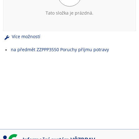
e
n
Tato složka je prázdná.
u
Více možností
na předmět ZZPPP3550 Poruchy příjmu potravy
I