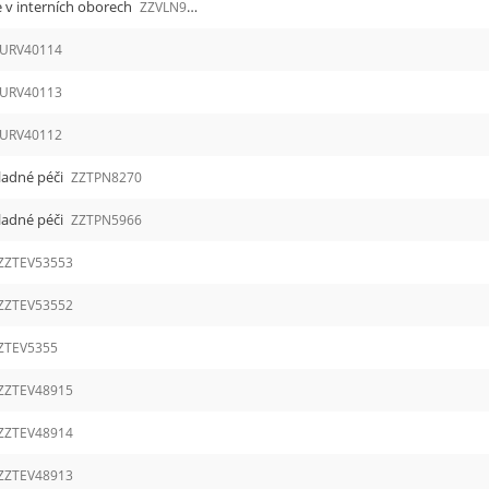
e v interních oborech
ZZVLN9646
URV40114
URV40113
URV40112
ladné péči
ZZTPN8270
ladné péči
ZZTPN5966
ZZTEV53553
ZZTEV53552
ZTEV5355
ZZTEV48915
ZZTEV48914
ZZTEV48913