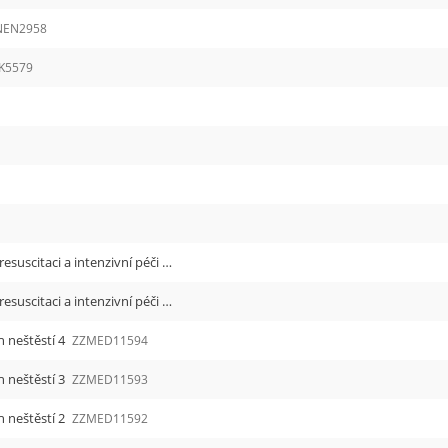
NEN2958
K5579
ZZNAR8894 Neodkladná péče v anesteziologii, resuscitaci a intenzivní péči
ZZNAR8894
ZZNAR2686 Neodkladná péče v anesteziologii, resuscitaci a intenzivní péči
ZZNAR2686
 neštěstí 4
ZZMED11594
 neštěstí 3
ZZMED11593
 neštěstí 2
ZZMED11592