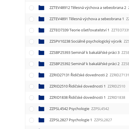
ZZTEV48912 Tělesná výchova a sebeobrana 2
ZZTEV4891 Tělesná výchova a sebeobrana 1
Z
ZZTEO7339 Teorie ošetřovatelství 1
ZZTEO733
ZZSPV10238 Sociálně psychologický výcvik
ZZ
ZZSBP25393 Seminář k bakalářské práci 3
ZZS
ZZSBP25392 Seminář k bakalářské práci 2
ZZS
ZZRID27131 Řidičské dovednosti 2
ZZRID2713
ZZRID2510 Řidičské dovednosti 1
ZZRID2510
ZZRID1838 Řidičské dovednosti 1
ZZRID1838
ZZPSL4542 Psychologie
ZZPSL4542
ZZPSL2827 Psychologie 1
ZZPSL2827