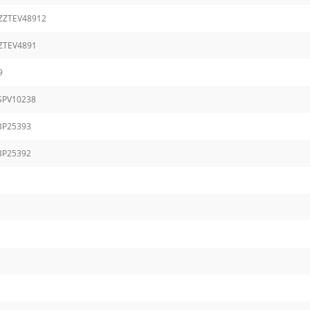
ZZTEV48912
ZTEV4891
9
SPV10238
BP25393
BP25392
1