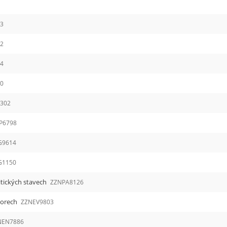
3
2
4
0
302
P6798
G9614
G1150
itických stavech
ZZNPA8126
borech
ZZNEV9803
NEN7886