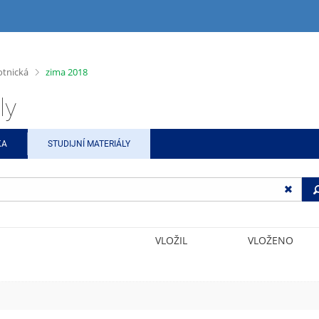
>
otnická
zima 2018
ly
KA
STUDIJNÍ MATERIÁLY
VLOŽIL
VLOŽENO