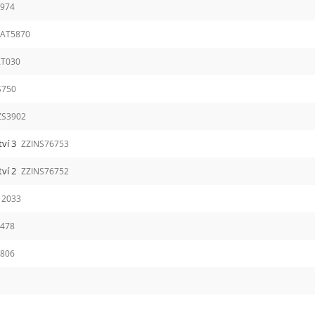
974
LAT5870
AT030
S750
ZS3902
tví 3
ZZINS76753
tví 2
ZZINS76752
12033
8478
1806