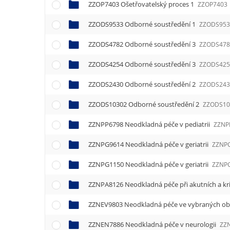
ZZOP7403 Ošetřovatelský proces 1
ZZOP7403
ZZODS9533 Odborné soustředění 1
ZZODS953
ZZODS4782 Odborné soustředění 3
ZZODS478
ZZODS4254 Odborné soustředění 3
ZZODS425
ZZODS2430 Odborné soustředění 2
ZZODS243
ZZODS10302 Odborné soustředění 2
ZZODS10
ZZNPP6798 Neodkladná péče v pediatrii
ZZNP
ZZNPG9614 Neodkladná péče v geriatrii
ZZNP
ZZNPG1150 Neodkladná péče v geriatrii
ZZNP
ZZNPA8126 Neodkladná péče při akutních a kr
ZZNEV9803 Neodkladná péče ve vybraných o
ZZNEN7886 Neodkladná péče v neurologii
ZZ