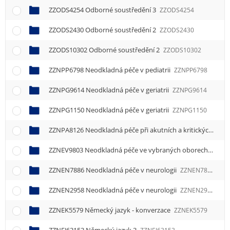
ZZODS4254 Odborné soustředění 3
ZZODS4254
ZZODS2430 Odborné soustředění 2
ZZODS2430
ZZODS10302 Odborné soustředění 2
ZZODS10302
ZZNPP6798 Neodkladná péče v pediatrii
ZZNPP6798
ZZNPG9614 Neodkladná péče v geriatrii
ZZNPG9614
ZZNPG1150 Neodkladná péče v geriatrii
ZZNPG1150
ZZNPA8126 Neodkladná péče při akutních a kritických stavech
ZZNEV9803 Neodkladná péče ve vybraných oborech 1
ZZN
ZZNEN7886 Neodkladná péče v neurologii
ZZNEN7886
ZZNEN2958 Neodkladná péče v neurologii
ZZNEN2958
ZZNEK5579 Německý jazyk - konverzace
ZZNEK5579