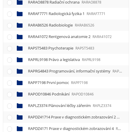
RARAO8878 Radiační ochrana
RARAO8878
RARAF7771 Radiologická fyzika 1
RARAF7771
RARAB6526 Radiobiologie
RARAB6526
RARA41072 Rentgenová anatomie 2
RARA41072
RAPST5483 Psychoterapie
RAPST5483
RAPRL9198 Právo a legislativa
RAPRL9198
RAPRG4843 Programování, informační systémy
RAPRG4843
RAPP7198 První pomoc
RAPP7198
RAPOD10846 Podnikání
RAPOD10846
RAPLZ3374 Plánování léčby zářením
RAPLZ3374
RAPDZ41714 Praxe v diagnostickém zobrazování 2
RAPDZ4
RAPDZ4171 Praxe v diagnostickém zobrazování 4
RAPDZ4171