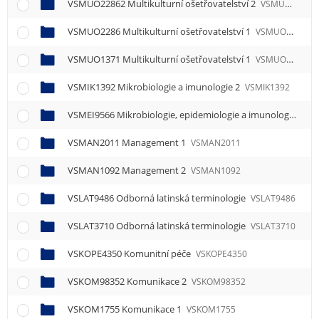
VSMUO22862 Multikulturní ošetřovatelství 2
VSMUO22862
VSMUO2286 Multikulturní ošetřovatelství 1
VSMUO2286
VSMUO1371 Multikulturní ošetřovatelství 1
VSMUO1371
VSMIK1392 Mikrobiologie a imunologie 2
VSMIK1392
VSMEI9566 Mikrobiologie, epidemiologie a imunologie
VSM
VSMAN2011 Management 1
VSMAN2011
VSMAN1092 Management 2
VSMAN1092
VSLAT9486 Odborná latinská terminologie
VSLAT9486
VSLAT3710 Odborná latinská terminologie
VSLAT3710
VSKOPE4350 Komunitní péče
VSKOPE4350
VSKOM98352 Komunikace 2
VSKOM98352
VSKOM1755 Komunikace 1
VSKOM1755