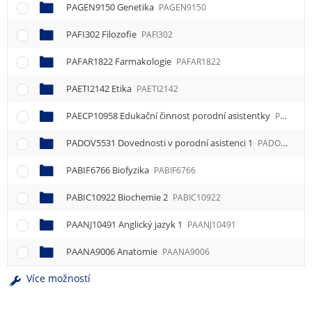
PAGEN9150 Genetika
PAGEN9150
PAFI302 Filozofie
PAFI302
PAFAR1822 Farmakologie
PAFAR1822
PAETI2142 Etika
PAETI2142
PAECP10958 Edukační činnost porodní asistentky
PAECP10958
PADOV5531 Dovednosti v porodní asistenci 1
PADOV5531
PABIF6766 Biofyzika
PABIF6766
PABIC10922 Biochemie 2
PABIC10922
PAANJ10491 Anglický jazyk 1
PAANJ10491
PAANA9006 Anatomie
PAANA9006
Více možností