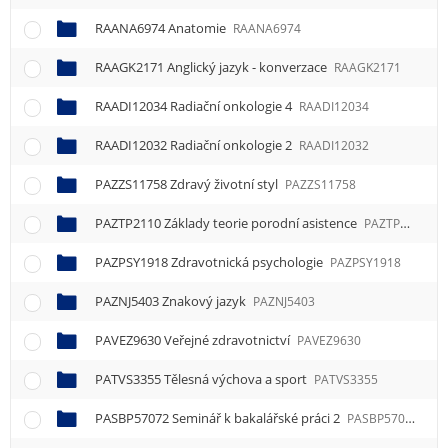
RAANA6974 Anatomie
RAANA6974
RAAGK2171 Anglický jazyk - konverzace
RAAGK2171
RAADI12034 Radiační onkologie 4
RAADI12034
RAADI12032 Radiační onkologie 2
RAADI12032
PAZZS11758 Zdravý životní styl
PAZZS11758
PAZTP2110 Základy teorie porodní asistence
PAZTP2110
PAZPSY1918 Zdravotnická psychologie
PAZPSY1918
PAZNJ5403 Znakový jazyk
PAZNJ5403
PAVEZ9630 Veřejné zdravotnictví
PAVEZ9630
PATVS3355 Tělesná výchova a sport
PATVS3355
PASBP57072 Seminář k bakalářské práci 2
PASBP57072