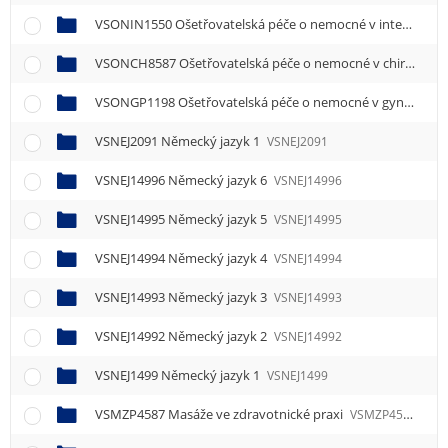
VSONIN1550 Ošetřovatelská péče o nemocné v interních oborech 1
VSONCH8587 Ošetřovatelská péče o nemocné v chirurgických oborech 1
VSONGP1198 Ošetřovatelská péče o nemocné v gynekologii a porodnictví
VSNEJ2091 Německý jazyk 1
VSNEJ2091
VSNEJ14996 Německý jazyk 6
VSNEJ14996
VSNEJ14995 Německý jazyk 5
VSNEJ14995
VSNEJ14994 Německý jazyk 4
VSNEJ14994
VSNEJ14993 Německý jazyk 3
VSNEJ14993
VSNEJ14992 Německý jazyk 2
VSNEJ14992
VSNEJ1499 Německý jazyk 1
VSNEJ1499
VSMZP4587 Masáže ve zdravotnické praxi
VSMZP4587