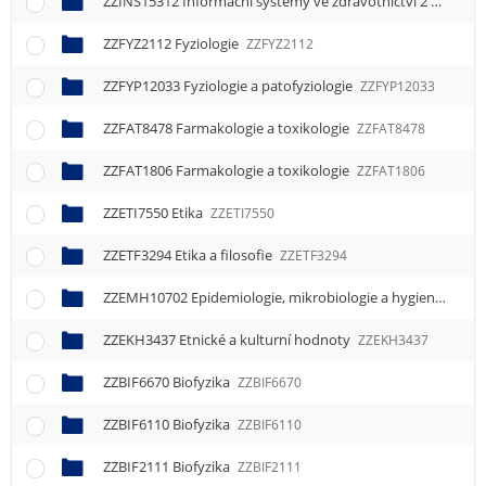
ZZINS15312 Informační systémy ve zdravotnictví 2
ZZINS1
ZZFYZ2112 Fyziologie
ZZFYZ2112
ZZFYP12033 Fyziologie a patofyziologie
ZZFYP12033
ZZFAT8478 Farmakologie a toxikologie
ZZFAT8478
ZZFAT1806 Farmakologie a toxikologie
ZZFAT1806
ZZETI7550 Etika
ZZETI7550
ZZETF3294 Etika a filosofie
ZZETF3294
ZZEMH10702 Epidemiologie, mikrobiologie a hygiena
ZZEM
ZZEKH3437 Etnické a kulturní hodnoty
ZZEKH3437
ZZBIF6670 Biofyzika
ZZBIF6670
ZZBIF6110 Biofyzika
ZZBIF6110
ZZBIF2111 Biofyzika
ZZBIF2111