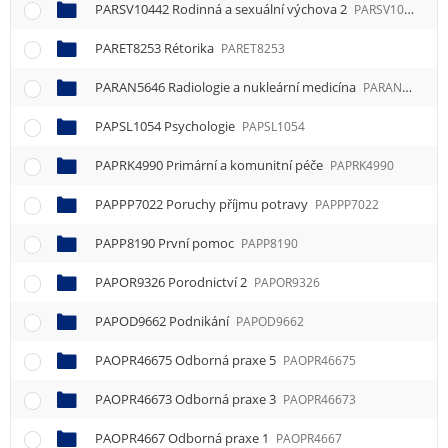
PARSV10442 Rodinná a sexuální výchova 2
PARSV10442
PARET8253 Rétorika
PARET8253
PARAN5646 Radiologie a nukleární medicína
PARAN5646
PAPSL1054 Psychologie
PAPSL1054
PAPRK4990 Primární a komunitní péče
PAPRK4990
PAPPP7022 Poruchy příjmu potravy
PAPPP7022
PAPP8190 První pomoc
PAPP8190
PAPOR9326 Porodnictví 2
PAPOR9326
PAPOD9662 Podnikání
PAPOD9662
PAOPR46675 Odborná praxe 5
PAOPR46675
PAOPR46673 Odborná praxe 3
PAOPR46673
PAOPR4667 Odborná praxe 1
PAOPR4667