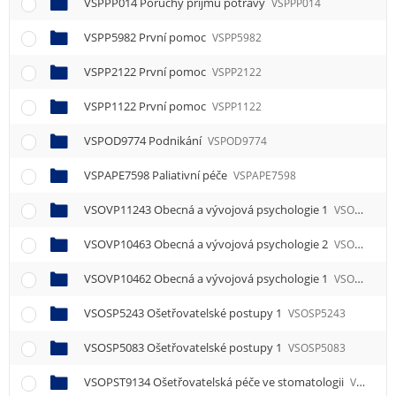
VSPPP014 Poruchy příjmu potravy
VSPPP014
VSPP5982 První pomoc
VSPP5982
VSPP2122 První pomoc
VSPP2122
VSPP1122 První pomoc
VSPP1122
VSPOD9774 Podnikání
VSPOD9774
VSPAPE7598 Paliativní péče
VSPAPE7598
VSOVP11243 Obecná a vývojová psychologie 1
VSOVP11243
VSOVP10463 Obecná a vývojová psychologie 2
VSOVP10463
VSOVP10462 Obecná a vývojová psychologie 1
VSOVP10462
VSOSP5243 Ošetřovatelské postupy 1
VSOSP5243
VSOSP5083 Ošetřovatelské postupy 1
VSOSP5083
VSOPST9134 Ošetřovatelská péče ve stomatologii
VSOPST9134