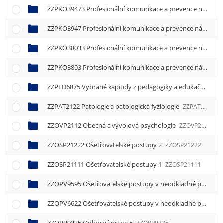
ZZPKO39473 Profesionální komunikace a prevence násilí 3
ZZPKO3947 Profesionální komunikace a prevence násilí 1
Z
ZZPKO38033 Profesionální komunikace a prevence násilí 3
ZZPKO3803 Profesionální komunikace a prevence násilí 1
Z
ZZPED6875 Vybrané kapitoly z pedagogiky a edukační činnost
ZZPAT2122 Patologie a patologická fyziologie
ZZPAT2122
ZZOVP2112 Obecná a vývojová psychologie
ZZOVP2112
ZZOSP21222 Ošetřovatelské postupy 2
ZZOSP21222
ZZOSP21111 Ošetřovatelské postupy 1
ZZOSP21111
ZZOPV9595 Ošetřovatelské postupy v neodkladné péči 1
Z
ZZOPV6622 Ošetřovatelské postupy v neodkladné péči
ZZ
ZZOPR9235 Odborná praxe 5
ZZOPR9235