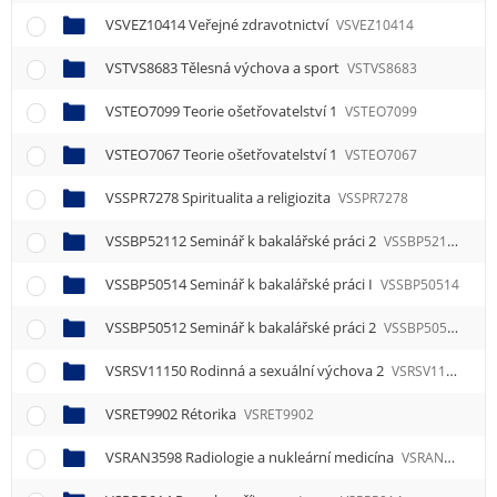
VSVEZ10414 Veřejné zdravotnictví
VSVEZ10414
VSTVS8683 Tělesná výchova a sport
VSTVS8683
VSTEO7099 Teorie ošetřovatelství 1
VSTEO7099
VSTEO7067 Teorie ošetřovatelství 1
VSTEO7067
VSSPR7278 Spiritualita a religiozita
VSSPR7278
VSSBP52112 Seminář k bakalářské práci 2
VSSBP52112
VSSBP50514 Seminář k bakalářské práci I
VSSBP50514
VSSBP50512 Seminář k bakalářské práci 2
VSSBP50512
VSRSV11150 Rodinná a sexuální výchova 2
VSRSV11150
VSRET9902 Rétorika
VSRET9902
VSRAN3598 Radiologie a nukleární medicína
VSRAN3598