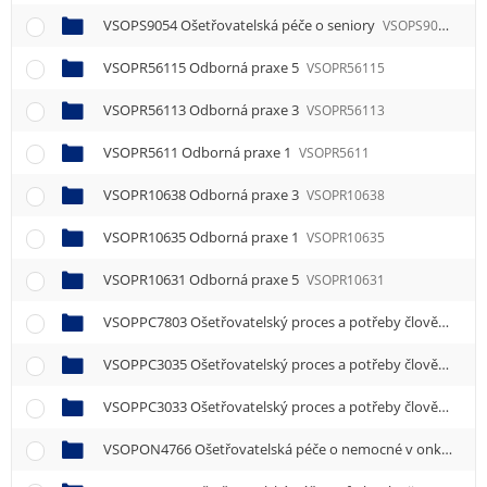
VSOPS9054 Ošetřovatelská péče o seniory
VSOPS9054
VSOPR56115 Odborná praxe 5
VSOPR56115
VSOPR56113 Odborná praxe 3
VSOPR56113
VSOPR5611 Odborná praxe 1
VSOPR5611
VSOPR10638 Odborná praxe 3
VSOPR10638
VSOPR10635 Odborná praxe 1
VSOPR10635
VSOPR10631 Odborná praxe 5
VSOPR10631
VSOPPC7803 Ošetřovatelský proces a potřeby člověka 1
V
VSOPPC3035 Ošetřovatelský proces a potřeby člověka 1
V
VSOPPC3033 Ošetřovatelský proces a potřeby člověka 3
V
VSOPON4766 Ošetřovatelská péče o nemocné v onkologii