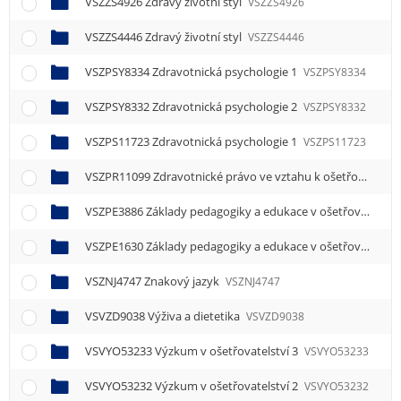
VSZZS4926 Zdravý životní styl
VSZZS4926
VSZZS4446 Zdravý životní styl
VSZZS4446
VSZPSY8334 Zdravotnická psychologie 1
VSZPSY8334
VSZPSY8332 Zdravotnická psychologie 2
VSZPSY8332
VSZPS11723 Zdravotnická psychologie 1
VSZPS11723
VSZPR11099 Zdravotnické právo ve vztahu k ošetřovatelství 1
VSZPE3886 Základy pedagogiky a edukace v ošetřovatelství
VSZPE1630 Základy pedagogiky a edukace v ošetřovatelství
VSZNJ4747 Znakový jazyk
VSZNJ4747
VSVZD9038 Výživa a dietetika
VSVZD9038
VSVYO53233 Výzkum v ošetřovatelství 3
VSVYO53233
VSVYO53232 Výzkum v ošetřovatelství 2
VSVYO53232