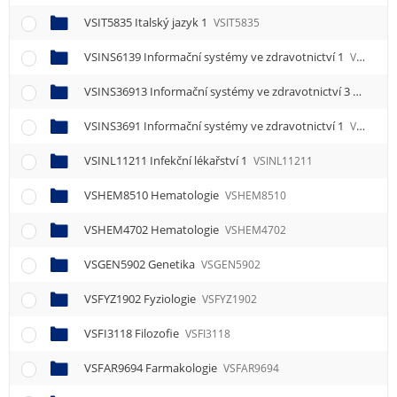
VSIT5835 Italský jazyk 1
VSIT5835
VSINS6139 Informační systémy ve zdravotnictví 1
VSINS6139
VSINS36913 Informační systémy ve zdravotnictví 3
VSINS3
VSINS3691 Informační systémy ve zdravotnictví 1
VSINS3691
VSINL11211 Infekční lékařství 1
VSINL11211
VSHEM8510 Hematologie
VSHEM8510
VSHEM4702 Hematologie
VSHEM4702
VSGEN5902 Genetika
VSGEN5902
VSFYZ1902 Fyziologie
VSFYZ1902
VSFI3118 Filozofie
VSFI3118
VSFAR9694 Farmakologie
VSFAR9694