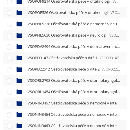
VSOPOF9214 Ošetřovatelská péče v oftalmologii
VSOPOF9214
VSOPOF526 Ošetřovatelská péče v oftalmologii
VSOPOF526
VSOPNE9278 Ošetřovatelská péče o nemocné v neurologii
VSOPNE5630 Ošetřovatelská péče v neurologii
VSOPNE5630
VSOPDV2494 Ošetřovatelská péče v dermatovenerologii
V
VSOPD3147 Ošetřovatelská péče o dítě 1
VSOPD3147
VSOPD22512 Ošetřovatelská péče o dítě 2
VSOPD22512
VSOORL2798 Ošetřovatelská péče v otorinolaryngologii
VS
VSOORL1454 Ošetřovatelská péče v otorinolaryngologii
VS
VSONIN3467 Ošetřovatelská péče o nemocné v interních oborech 1
VSONIN3464 Ošetřovatelská péče o nemocné v interních oborech 4
VSONIN3463 Ošetřovatelská péče o nemocné v interních oborech 3