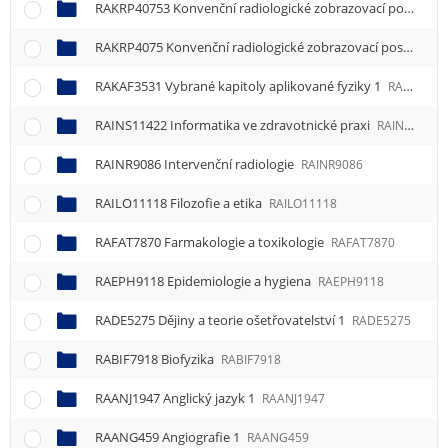
RAKRP40753 Konvenční radiologické zobrazovací postupy 3
RAKRP4075 Konvenční radiologické zobrazovací postupy 1
RAKAF3531 Vybrané kapitoly aplikované fyziky 1
RAKAF3531
RAINS11422 Informatika ve zdravotnické praxi
RAINS11422
RAINR9086 Intervenční radiologie
RAINR9086
RAILO11118 Filozofie a etika
RAILO11118
RAFAT7870 Farmakologie a toxikologie
RAFAT7870
RAEPH9118 Epidemiologie a hygiena
RAEPH9118
RADE5275 Dějiny a teorie ošetřovatelství 1
RADE5275
RABIF7918 Biofyzika
RABIF7918
RAANJ1947 Anglický jazyk 1
RAANJ1947
RAANG459 Angiografie 1
RAANG459