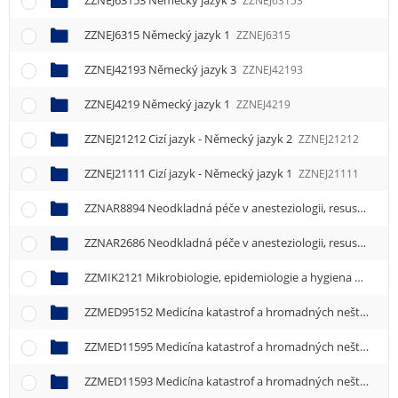
ZZNEJ63153 Německý jazyk 3
ZZNEJ63153
ZZNEJ6315 Německý jazyk 1
ZZNEJ6315
ZZNEJ42193 Německý jazyk 3
ZZNEJ42193
ZZNEJ4219 Německý jazyk 1
ZZNEJ4219
ZZNEJ21212 Cizí jazyk - Německý jazyk 2
ZZNEJ21212
ZZNEJ21111 Cizí jazyk - Německý jazyk 1
ZZNEJ21111
ZZNAR8894 Neodkladná péče v anesteziologii, resuscitaci a intenzivní péči
ZZNAR2686 Neodkladná péče v anesteziologii, resuscitaci a intenzivní péči
ZZMIK2121 Mikrobiologie, epidemiologie a hygiena
ZZMIK2
ZZMED95152 Medicína katastrof a hromadných neštěstí 2
ZZMED11595 Medicína katastrof a hromadných neštěstí 1
ZZMED11593 Medicína katastrof a hromadných neštěstí 3