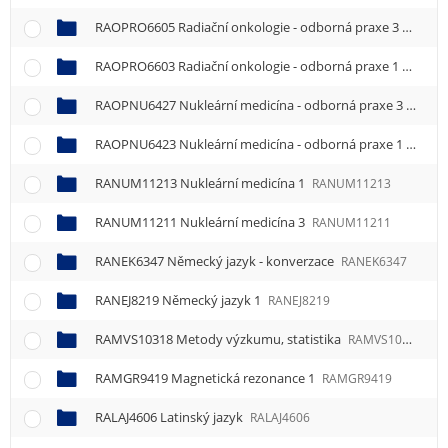
RAOPRO6605 Radiační onkologie - odborná praxe 3
RAOPR
RAOPRO6603 Radiační onkologie - odborná praxe 1
RAOPR
RAOPNU6427 Nukleární medicína - odborná praxe 3
RAOP
RAOPNU6423 Nukleární medicína - odborná praxe 1
RAOP
RANUM11213 Nukleární medicína 1
RANUM11213
RANUM11211 Nukleární medicína 3
RANUM11211
RANEK6347 Německý jazyk - konverzace
RANEK6347
RANEJ8219 Německý jazyk 1
RANEJ8219
RAMVS10318 Metody výzkumu, statistika
RAMVS10318
RAMGR9419 Magnetická rezonance 1
RAMGR9419
RALAJ4606 Latinský jazyk
RALAJ4606