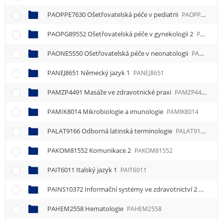
PAOPPE7630 Ošetřovatelská péče v pediatrii
PAOPPE7630
PAOPG89552 Ošetřovatelská péče v gynekologii 2
PAOPG89552
PAONE5550 Ošetřovatelská péče v neonatologii
PAONE5550
PANEJ8651 Německý jazyk 1
PANEJ8651
PAMZP4491 Masáže ve zdravotnické praxi
PAMZP4491
PAMIK8014 Mikrobiologie a imunologie
PAMIK8014
PALAT9166 Odborná latinská terminologie
PALAT9166
PAKOM81552 Komunikace 2
PAKOM81552
PAIT6011 Italský jazyk 1
PAIT6011
PAINS10372 Informační systémy ve zdravotnictví 2
PAINS1
PAHEM2558 Hematologie
PAHEM2558