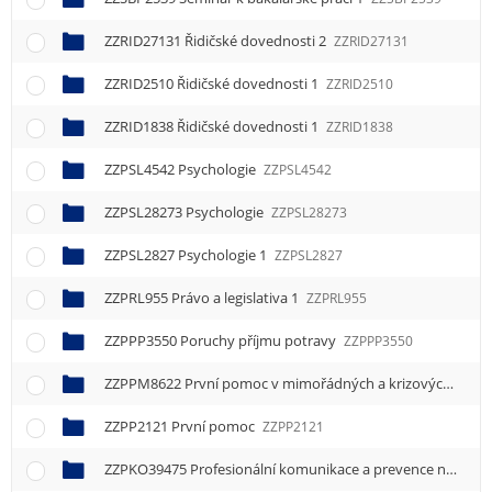
ZZRID27131 Řidičské dovednosti 2
ZZRID27131
ZZRID2510 Řidičské dovednosti 1
ZZRID2510
ZZRID1838 Řidičské dovednosti 1
ZZRID1838
ZZPSL4542 Psychologie
ZZPSL4542
ZZPSL28273 Psychologie
ZZPSL28273
ZZPSL2827 Psychologie 1
ZZPSL2827
ZZPRL955 Právo a legislativa 1
ZZPRL955
ZZPPP3550 Poruchy příjmu potravy
ZZPPP3550
ZZPPM8622 První pomoc v mimořádných a krizových situacích
ZZPP2121 První pomoc
ZZPP2121
ZZPKO39475 Profesionální komunikace a prevence násilí 5