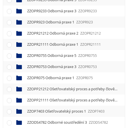
ZZOPR9233 Odborná praxe 3
ZZOPR9233
ZZOPR923 Odborná praxe 1
ZZOPR923
ZZOPR21212 Odborná praxe 2
ZZOPR21212
ZZOPR21111 Odborná praxe 1
ZZOPR21111
ZZOPR0755 Odborná praxe 5
ZZOPR0755
ZZOPR0753 Odborná praxe 3
ZZOPR0753
ZZOPR075 Odborná praxe 1
ZZOPR075
ZZOPP21212 Ošetřovatelský proces a potřeby člověka 2
ZZ
ZZOPP21111 Ošetřovatelský proces a potřeby člověka 1
ZZ
ZZOP7403 Ošetřovatelský proces 1
ZZOP7403
ZZODS4782 Odborné soustředění 3
ZZODS4782