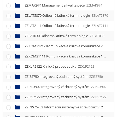
ZZMAK974 Management a kvalita péče
ZZMAK974
ZZLAT5870 Odborná latinská terminologie
ZZLAT5870
ZZLAT2111 Odborná latinská terminologie
ZZLAT2111
ZZLAT030 Odborná latinská terminologie
ZZLAT030
ZZKOM21212 Komunikace a krizová komunikace 2
ZZKOM2
ZZKOM21111 Komunikace a krizová komunikace 1
ZZKOM2
ZZKLP2122 Klinická propedeutika
ZZKLP2122
ZZIZS750 Integrovaný záchranný systém
ZZIZS750
ZZIZS3902 Integrovaný záchranný systém
ZZIZS3902
ZZIZS2122 Integrovaný záchranný systém
ZZIZS2122
ZZINS76752 Informační systémy ve zdravotnictví 2
ZZINS7