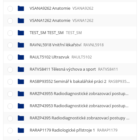
VSANA9262 Anatomie
VSANA9262
VSANA1262 Anatomie
VSANA1262
TEST_SM TEST_SM
TEST_SM
RAVNL5918 Vnitřní lékařství
RAVNL5918
RAULT5102 Ultrazvuk
RAULT5102
RATVS8411 Tělesná výchova a sport
RATVS8411
RASBP93552 Seminář k bakalářské práci 2
RASBP93552
RARZP43955 Radiodiagnostické zobrazovací postupy - cvičení 5
RARZP43953 Radiodiagnostické zobrazovací postupy - cvičení 3
RARZP4395 Radiodiagnostické zobrazovací postupy - cvičení 1
RARAP1179 Radiologické přístroje 1
RARAP1179