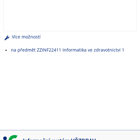
e
n
u
Více možností
na předmět ZZINF22411 Informatika ve zdravotnictví 1
I