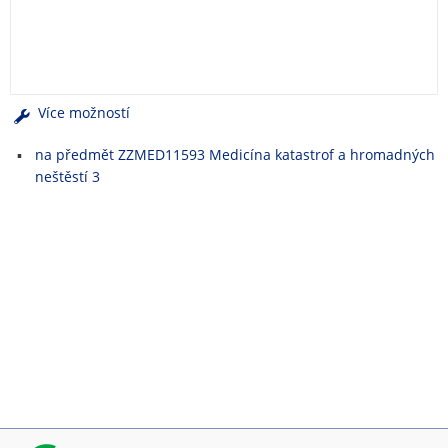
e
n
u
Více možností
na předmět ZZMED11593 Medicína katastrof a hromadných
neštěstí 3