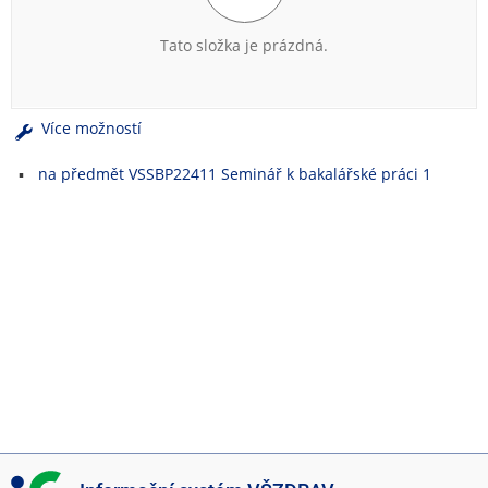
e
n
Tato složka je prázdná.
u
Více možností
na předmět VSSBP22411 Seminář k bakalářské práci 1
I