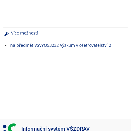
e
n
u
Více možností
na předmět VSVYO53232 Výzkum v ošetřovatelství 2
I
Informační systém VŠZDRAV