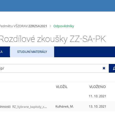
>
 předmětu VŠZDRAV:
ZZRZSA2021
Odpovědníky
ozdílové zkoušky ZZ-SA-PK
KA
STUDIJNÍ MATERIÁLY
VLOŽIL
VLOŽENO
11. 10. 2021
činnosti
Kulhánek, M.
13. 10. 2021
RZ_Vybrane_kapitoly_z_pedagogiky_a.qref