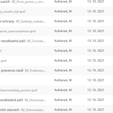
tuacích
Kulhánek, M.
13. 10. 2021
RZ_Prvni_pomoc_v_mimoradnych_a_krizovych_situacich.qref
Kulhánek, M.
13. 10. 2021
y_zivotni_styl.qref
ní ochrany
Kulhánek, M.
13. 10. 2021
RZ_Zaklady_radiologie_a.qref
Kulhánek, M.
13. 10. 2021
eorie_osetrovatelstvi.qref
í neodkladné péči
Kulhánek, M.
13. 10. 2021
RZ_Technika_v_prednemocnicni_neodkladne_peci.qref
Kulhánek, M.
13. 10. 2021
ef
Kulhánek, M.
13. 10. 2021
.qref
 prevence násilí
Kulhánek, M.
13. 10. 2021
RZ_Profesionalni_komunikace_a_prevence_nasili.qref
Kulhánek, M.
13. 10. 2021
Kulhánek, M.
13. 10. 2021
Osetrovatelsky_proces.qref
neodkladné péči
Kulhánek, M.
13. 10. 2021
RZ_Osetrovatelske_postupy.qref
rních oborech
Kulhánek, M.
13. 10. 2021
RZ_Osetrovatelska_pece_v_internich_oborech.qref