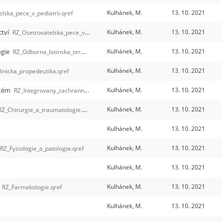
Kulhánek, M.
13. 10. 2021
lska_pece_v_pediatrii.qref
ctví
Kulhánek, M.
13. 10. 2021
RZ_Osetrovatelska_pece_v_gynekologii_a_porodnictvi.qref
ogie
Kulhánek, M.
13. 10. 2021
RZ_Odborna_latinska_terminologie.qref
Kulhánek, M.
13. 10. 2021
linicka_propedeutika.qref
stém
Kulhánek, M.
13. 10. 2021
RZ_Integrovany_zachranny_system.qref
Kulhánek, M.
13. 10. 2021
RZ_Chirurgie_a_traumatologie.qref
Kulhánek, M.
13. 10. 2021
Kulhánek, M.
13. 10. 2021
RZ_Fyziologie_a_patologie.qref
Kulhánek, M.
13. 10. 2021
Kulhánek, M.
13. 10. 2021
RZ_Farmakologie.qref
Kulhánek, M.
13. 10. 2021