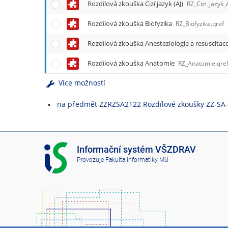
Rozdílová zkouška Cizí jazyk (AJ)
RZ_Cizi_jazyk_
Rozdílová zkouška Biofyzika
RZ_Biofyzika.qref
Rozdílová zkouška Anesteziologie a resuscitac
Rozdílová zkouška Anatomie
RZ_Anatomie.qre
Více možností
na předmět ZZRZSA2122 Rozdílové zkoušky ZZ-SA
I
Informační systém VŠZDRAV
S
Provozuje
Fakulta informatiky MU
V
Š
Z
D
R
A