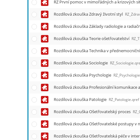
e
RZ První pomoc v mimořádných a krizových si
n
Rozdílová zkouška Zdravý životní styl
u
RZ_Zdrav
Rozdílová zkouška Základy radiologie a radiač
Rozdílová zkouška Teorie ošetřovatelství
RZ_T
Rozdílová zkouška Technika v přednemocničn
Rozdílová zkouška Sociologie
RZ_Sociologie.qr
Rozdílová zkouška Psychologie
RZ_Psychologie
Rozdílová zkouška Profesionální komunikace a
Rozdílová zkouška Patologie
RZ_Patologie.qref
Rozdílová zkouška Ošetřovatelský proces
RZ_
Rozdílová zkouška Ošetřovatelské postupy v 
Rozdílová zkouška Ošetřovatelská péče v inte