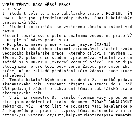
VÝBĚR TÉMATU BAKALÁŘSKÉ PRÁCE

V IS VŠZ

1. Student volí téma své bakalářské práce v ROZPISU TÉM
PRÁCE, kde jsou předdefinovány návrhy témat bakalářskýc
pracovníků VŠZ.

2. Student se přihlásí ke zvolenému tématu a osloví ved
názvu.

Student posílá svému potencionálnímu vedoucímu práce VŽ
- Kompletní název práce v ČJ

- Kompletní název práce v cizím jazyce (ČJ/NJ)

(Pozn.: 1: pokud chce student zpracovávat vlastní zvole
vedoucího bakalářské práce, kterého osloví s návrhem „I
(Pozn. 2: pokud chce student zpracovávat vlastní zvolen
zažádá si v ROZPISU „externí vedoucí práce“. Na studijn
studijnímu referentovi potvrzenou Žádost pro externího 
práce. Až na základě předložení této žádosti bude stude
schváleno)

3. Témata bakalářských prací studenti 2. ročníků podáva
akademického roku. Studenti přijatí ke studiu do 3. roč
VŠ) podávají žádost o schválení tématu bakalářské práce
akademického roku.

4. V zimním semestru 3. ročníku (termín vždy upřesněn n
studijním oddělení oficiální dokument ZADÁNÍ BAKALÁŘSKÉ
rektorkou VŠZ. Tento list je součástí Vaší bakalářské p
5. Nápovědu pro práci s rozpisy témat naleznete v infor
https://is.vszdrav.cz/auth/help/student/rozpisy_temat#s