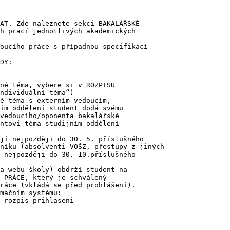
AT. Zde naleznete sekci BAKALÁŘSKÉ

h prací jednotlivých akademických

oucího práce s případnou specifikací

DY:

né téma, vybere si v ROZPISU

ndividuální téma“)

é téma s externím vedoucím,

ím oddělení student dodá svému

vedoucího/oponenta bakalářské

ntovi téma studijním oddělení

jí nejpozději do 30. 5. příslušného

níku (absolventi VOŠZ, přestupy z jiných

 nejpozději do 30. 10.příslušného

a webu školy) obdrží student na

 PRÁCE, který je schválený

ráce (vkládá se před prohlášení).

mačním systému:

_rozpis_prihlaseni