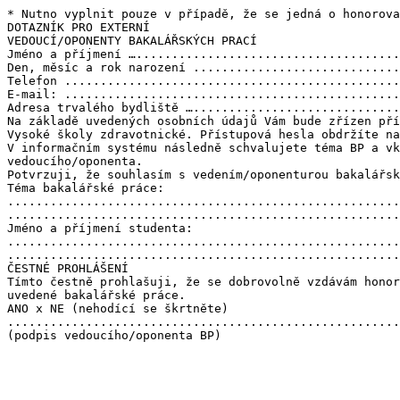
* Nutno vyplnit pouze v případě, že se jedná o honorova
DOTAZNÍK PRO EXTERNÍ

VEDOUCÍ/OPONENTY BAKALÁŘSKÝCH PRACÍ

Jméno a příjmení ….....................................
Den, měsíc a rok narození .............................
Telefon ...............................................
E-mail: ...............................................
Adresa trvalého bydliště ….............................
Na základě uvedených osobních údajů Vám bude zřízen pří
Vysoké školy zdravotnické. Přístupová hesla obdržíte na
V informačním systému následně schvalujete téma BP a vk
vedoucího/oponenta.

Potvrzuji, že souhlasím s vedením/oponenturou bakalářsk
Téma bakalářské práce:

.......................................................
.......................................................
Jméno a příjmení studenta:

.......................................................
.......................................................
ČESTNÉ PROHLÁŠENÍ

Tímto čestně prohlašuji, že se dobrovolně vzdávám honor
uvedené bakalářské práce.

ANO x NE (nehodící se škrtněte)

.......................................................
(podpis vedoucího/oponenta BP)