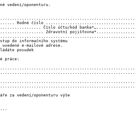
né vedení/oponenturu.

........................................................
...... Rodné číslo .....................................
................. Číslo účtu/kód banka*…................
.................. Zdravotní pojišťovna*................
........................................................
stup do informačního systému

 uvedené e-mailové adrese.

ládáte posudek

é práce:

........................................................
........................................................
........................................................
........................................................
áře za vedení/oponenturu výše

...
