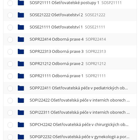
SOSP21111 Ošetřovatelské postupy 1
SOSP21111
SOSE21222 Ošetřovatelství 2
SOSE21222
SOSE21111 Ošetřovatelství 1
SOSE21111
SOPR22414 Odborná praxe 4
SOPR22414
SOPR22313 Odborná praxe 3
SOPR22313
SOPR21212 Odborná praxe 2
SOPR21212
SOPR21111 Odborná praxe 1
SOPR21111
SOPP22411 Ošetřovatelská péče v pediatrických oborech 1
SOPI22422 Ošetřovatelská péče v interních oborech 2
SOPI
SOPI22311 Ošetřovatelská péče v interních oborech 1
SOPI
SOPCH2242 Ošetřovatelská péče v chirurgických oborech
SOPGP2232 Ošetřovatelská péče v gynekologii a porodnictví