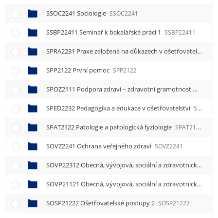
SSOC2241 Sociologie
SSOC2241
SSBP22411 Seminář k bakalářské práci 1
SSBP22411
SPRA2231 Praxe založená na důkazech v ošetřovatelství
SP
SPP2122 První pomoc
SPP2122
SPOZ2111 Podpora zdraví – zdravotní gramotnost
SPOZ21
SPED2232 Pedagogika a edukace v ošetřovatelství
SPED2232
SPAT2122 Patologie a patologická fyziologie
SPAT2122
SOVZ2241 Ochrana veřejného zdraví
SOVZ2241
SOVP22312 Obecná, vývojová, sociální a zdravotnická psychologie 2
SOVP21121 Obecná, vývojová, sociální a zdravotnická psychologie 1
SOSP21222 Ošetřovatelské postupy 2
SOSP21222