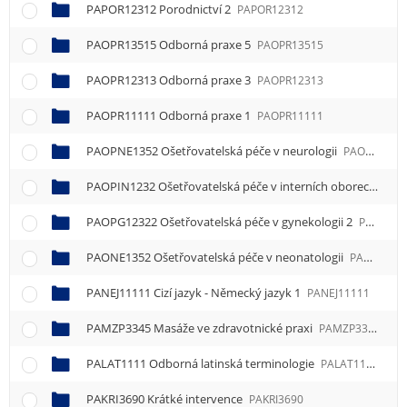
PAPOR12312 Porodnictví 2
PAPOR12312
PAOPR13515 Odborná praxe 5
PAOPR13515
PAOPR12313 Odborná praxe 3
PAOPR12313
PAOPR11111 Odborná praxe 1
PAOPR11111
PAOPNE1352 Ošetřovatelská péče v neurologii
PAOPNE1352
PAOPIN1232 Ošetřovatelská péče v interních oborech
PAO
PAOPG12322 Ošetřovatelská péče v gynekologii 2
PAOPG12322
PAONE1352 Ošetřovatelská péče v neonatologii
PAONE1352
PANEJ11111 Cizí jazyk - Německý jazyk 1
PANEJ11111
PAMZP3345 Masáže ve zdravotnické praxi
PAMZP3345
PALAT1111 Odborná latinská terminologie
PALAT1111
PAKRI3690 Krátké intervence
PAKRI3690