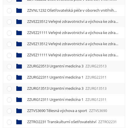
e
n
ZZVNL1232 Ošetřovatelská péče v oborech vnitřního lékařství
u
ZZVEZ23512 Veřejné zdravotnictví a výchova ke zdraví 2
ZZ
ZZVEZ21111 Veřejné zdravotnictví a výchova ke zdraví 1
ZZ
ZZVEZ13512 Veřejné zdravotnictví a výchova ke zdraví 2
ZZ
ZZVEZ11111 Veřejné zdravotnictví a výchova ke zdraví 1
ZZ
ZZURG23513 Urgentní medicína 3
ZZURG23513
ZZURG22311 Urgentní medicína 1
ZZURG22311
ZZURG13513 Urgentní medicína 3
ZZURG13513
ZZURG12311 Urgentní medicína 1
ZZURG12311
ZZTVS3690 Tělesná výchova a sport
ZZTVS3690
ZZTRO2231 Transkulturní ošetřovatelství
ZZTRO2231