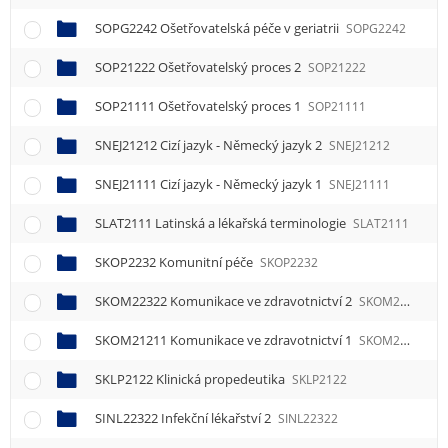
SOPG2242 Ošetřovatelská péče v geriatrii
SOPG2242
SOP21222 Ošetřovatelský proces 2
SOP21222
SOP21111 Ošetřovatelský proces 1
SOP21111
SNEJ21212 Cizí jazyk - Německý jazyk 2
SNEJ21212
SNEJ21111 Cizí jazyk - Německý jazyk 1
SNEJ21111
SLAT2111 Latinská a lékařská terminologie
SLAT2111
SKOP2232 Komunitní péče
SKOP2232
SKOM22322 Komunikace ve zdravotnictví 2
SKOM22322
SKOM21211 Komunikace ve zdravotnictví 1
SKOM21211
SKLP2122 Klinická propedeutika
SKLP2122
SINL22322 Infekční lékařství 2
SINL22322