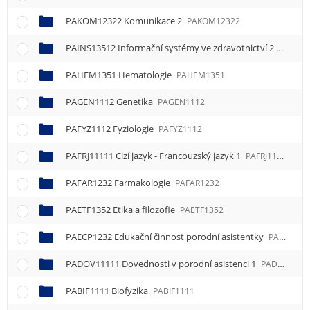
PAKOM12322 Komunikace 2
PAKOM12322
PAINS13512 Informační systémy ve zdravotnictví 2
PAINS1
PAHEM1351 Hematologie
PAHEM1351
PAGEN1112 Genetika
PAGEN1112
PAFYZ1112 Fyziologie
PAFYZ1112
PAFRJ11111 Cizí jazyk - Francouzský jazyk 1
PAFRJ11111
PAFAR1232 Farmakologie
PAFAR1232
PAETF1352 Etika a filozofie
PAETF1352
PAECP1232 Edukační činnost porodní asistentky
PAECP1232
PADOV11111 Dovednosti v porodní asistenci 1
PADOV11111
PABIF1111 Biofyzika
PABIF1111