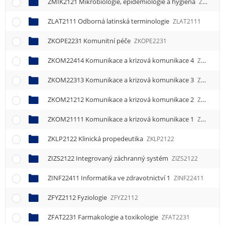
ZMIK2121 Mikrobiologie, epidemiologie a hygiena
ZMIK2121
ZLAT2111 Odborná latinská terminologie
ZLAT2111
ZKOPE2231 Komunitní péče
ZKOPE2231
ZKOM22414 Komunikace a krizová komunikace 4
ZKOM22414
ZKOM22313 Komunikace a krizová komunikace 3
ZKOM22313
ZKOM21212 Komunikace a krizová komunikace 2
ZKOM21212
ZKOM21111 Komunikace a krizová komunikace 1
ZKOM21111
ZKLP2122 Klinická propedeutika
ZKLP2122
ZIZS2122 Integrovaný záchranný systém
ZIZS2122
ZINF22411 Informatika ve zdravotnictví 1
ZINF22411
ZFYZ2112 Fyziologie
ZFYZ2112
ZFAT2231 Farmakologie a toxikologie
ZFAT2231