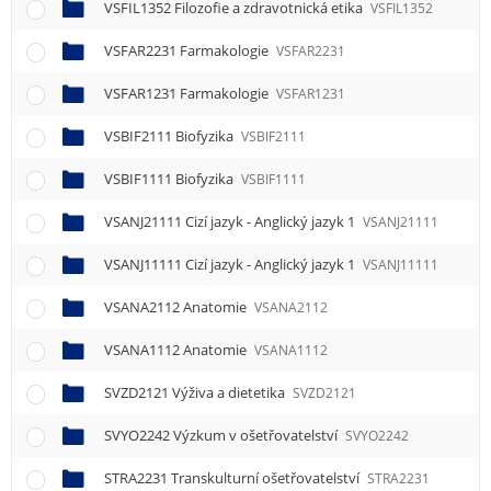
VSFIL1352 Filozofie a zdravotnická etika
VSFIL1352
VSFAR2231 Farmakologie
VSFAR2231
VSFAR1231 Farmakologie
VSFAR1231
VSBIF2111 Biofyzika
VSBIF2111
VSBIF1111 Biofyzika
VSBIF1111
VSANJ21111 Cizí jazyk - Anglický jazyk 1
VSANJ21111
VSANJ11111 Cizí jazyk - Anglický jazyk 1
VSANJ11111
VSANA2112 Anatomie
VSANA2112
VSANA1112 Anatomie
VSANA1112
SVZD2121 Výživa a dietetika
SVZD2121
SVYO2242 Výzkum v ošetřovatelství
SVYO2242
STRA2231 Transkulturní ošetřovatelství
STRA2231