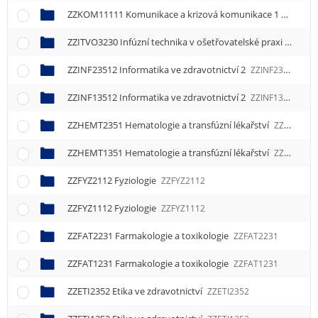
ZZKOM11111 Komunikace a krizová komunikace 1
ZZKOM1
ZZITVO3230 Infúzní technika v ošetřovatelské praxi
ZZITVO
ZZINF23512 Informatika ve zdravotnictví 2
ZZINF23512
ZZINF13512 Informatika ve zdravotnictví 2
ZZINF13512
ZZHEMT2351 Hematologie a transfúzní lékařství
ZZHEMT2351
ZZHEMT1351 Hematologie a transfúzní lékařství
ZZHEMT1351
ZZFYZ2112 Fyziologie
ZZFYZ2112
ZZFYZ1112 Fyziologie
ZZFYZ1112
ZZFAT2231 Farmakologie a toxikologie
ZZFAT2231
ZZFAT1231 Farmakologie a toxikologie
ZZFAT1231
ZZETI2352 Etika ve zdravotnictví
ZZETI2352