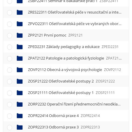
ZSBP22411 Seminář k bakalářské práci 1
ZSBP22411
ZRES22311 Ošetřovatelská péče v resuscitační a intenzivní péči 1
ZPVO22311 Ošetřovatelská péče ve vybraných oborech 1
Z
ZPP2121 První pomoc
ZPP2121
ZPED2231 Základy pedagogiky a edukace
ZPED2231
ZPAT2122 Patologie a patologická fyziologie
ZPAT2122
ZOVP2112 Obecná a vývojová psychologie
ZOVP2112
ZOSP21222 Ošetřovatelské postupy 2
ZOSP21222
ZOSP21111 Ošetřovatelské postupy 1
ZOSP21111
ZORP2232 Operační řízení přednemocniční neodkladné péče
ZOPR22414 Odborná praxe 4
ZOPR22414
ZOPR22313 Odborná praxe 3
ZOPR22313