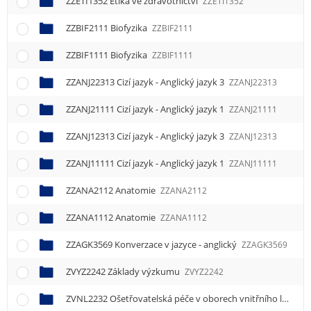
ZZETI1352 Etika ve zdravotnictví
ZZETI1352
ZZBIF2111 Biofyzika
ZZBIF2111
ZZBIF1111 Biofyzika
ZZBIF1111
ZZANJ22313 Cizí jazyk - Anglický jazyk 3
ZZANJ22313
ZZANJ21111 Cizí jazyk - Anglický jazyk 1
ZZANJ21111
ZZANJ12313 Cizí jazyk - Anglický jazyk 3
ZZANJ12313
ZZANJ11111 Cizí jazyk - Anglický jazyk 1
ZZANJ11111
ZZANA2112 Anatomie
ZZANA2112
ZZANA1112 Anatomie
ZZANA1112
ZZAGK3569 Konverzace v jazyce - anglický
ZZAGK3569
ZVYZ2242 Základy výzkumu
ZVYZ2242
ZVNL2232 Ošetřovatelská péče v oborech vnitřního lékařství