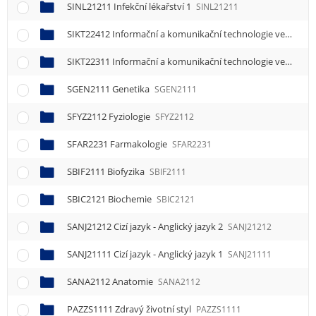
SINL21211 Infekční lékařství 1
SINL21211
SIKT22412 Informační a komunikační technologie ve zdravotnictví 2
SIKT22311 Informační a komunikační technologie ve zdravotnictví 1
SGEN2111 Genetika
SGEN2111
SFYZ2112 Fyziologie
SFYZ2112
SFAR2231 Farmakologie
SFAR2231
SBIF2111 Biofyzika
SBIF2111
SBIC2121 Biochemie
SBIC2121
SANJ21212 Cizí jazyk - Anglický jazyk 2
SANJ21212
SANJ21111 Cizí jazyk - Anglický jazyk 1
SANJ21111
SANA2112 Anatomie
SANA2112
PAZZS1111 Zdravý životní styl
PAZZS1111