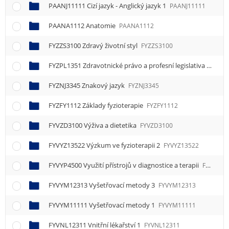
PAANJ11111 Cizí jazyk - Anglický jazyk 1
PAANJ11111
PAANA1112 Anatomie
PAANA1112
FYZZS3100 Zdravý životní styl
FYZZS3100
FYZPL1351 Zdravotnické právo a profesní legislativa
FYZPL
FYZNJ3345 Znakový jazyk
FYZNJ3345
FYZFY1112 Základy fyzioterapie
FYZFY1112
FYVZD3100 Výživa a dietetika
FYVZD3100
FYVYZ13522 Výzkum ve fyzioterapii 2
FYVYZ13522
FYVYP4500 Využití přístrojů v diagnostice a terapii
FYVYP4500
FYVYM12313 Vyšetřovací metody 3
FYVYM12313
FYVYM11111 Vyšetřovací metody 1
FYVYM11111
FYVNL12311 Vnitřní lékařství 1
FYVNL12311