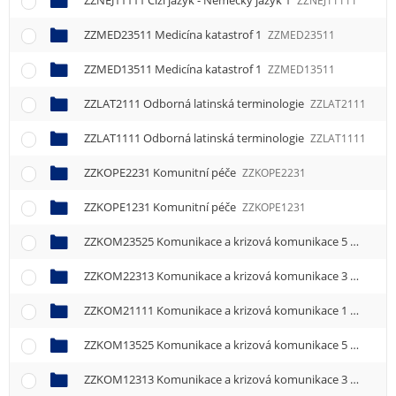
ZZNEJ11111 Cizí jazyk - Německý jazyk 1
ZZNEJ11111
ZZMED23511 Medicína katastrof 1
ZZMED23511
ZZMED13511 Medicína katastrof 1
ZZMED13511
ZZLAT2111 Odborná latinská terminologie
ZZLAT2111
ZZLAT1111 Odborná latinská terminologie
ZZLAT1111
ZZKOPE2231 Komunitní péče
ZZKOPE2231
ZZKOPE1231 Komunitní péče
ZZKOPE1231
ZZKOM23525 Komunikace a krizová komunikace 5
ZZKOM2
ZZKOM22313 Komunikace a krizová komunikace 3
ZZKOM2
ZZKOM21111 Komunikace a krizová komunikace 1
ZZKOM2
ZZKOM13525 Komunikace a krizová komunikace 5
ZZKOM1
ZZKOM12313 Komunikace a krizová komunikace 3
ZZKOM1