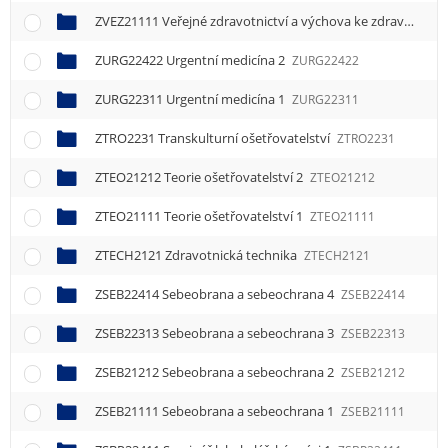
ZVEZ21111 Veřejné zdravotnictví a výchova ke zdraví 1
ZVE
ZURG22422 Urgentní medicína 2
ZURG22422
ZURG22311 Urgentní medicína 1
ZURG22311
ZTRO2231 Transkulturní ošetřovatelství
ZTRO2231
ZTEO21212 Teorie ošetřovatelství 2
ZTEO21212
ZTEO21111 Teorie ošetřovatelství 1
ZTEO21111
ZTECH2121 Zdravotnická technika
ZTECH2121
ZSEB22414 Sebeobrana a sebeochrana 4
ZSEB22414
ZSEB22313 Sebeobrana a sebeochrana 3
ZSEB22313
ZSEB21212 Sebeobrana a sebeochrana 2
ZSEB21212
ZSEB21111 Sebeobrana a sebeochrana 1
ZSEB21111