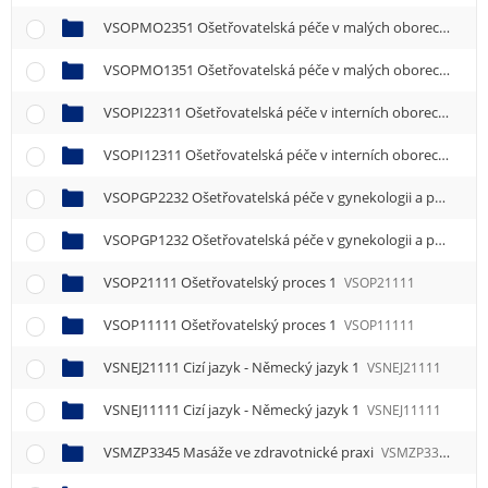
VSOPMO2351 Ošetřovatelská péče v malých oborech
VSO
VSOPMO1351 Ošetřovatelská péče v malých oborech
VSO
VSOPI22311 Ošetřovatelská péče v interních oborech 1
VSO
VSOPI12311 Ošetřovatelská péče v interních oborech 1
VSO
VSOPGP2232 Ošetřovatelská péče v gynekologii a porodnictví
VSOPGP1232 Ošetřovatelská péče v gynekologii a porodnictví
VSOP21111 Ošetřovatelský proces 1
VSOP21111
VSOP11111 Ošetřovatelský proces 1
VSOP11111
VSNEJ21111 Cizí jazyk - Německý jazyk 1
VSNEJ21111
VSNEJ11111 Cizí jazyk - Německý jazyk 1
VSNEJ11111
VSMZP3345 Masáže ve zdravotnické praxi
VSMZP3345