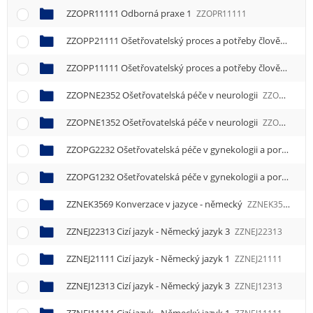
ZZOPR11111 Odborná praxe 1
ZZOPR11111
ZZOPP21111 Ošetřovatelský proces a potřeby člověka 1
ZZ
ZZOPP11111 Ošetřovatelský proces a potřeby člověka 1
ZZ
ZZOPNE2352 Ošetřovatelská péče v neurologii
ZZOPNE2352
ZZOPNE1352 Ošetřovatelská péče v neurologii
ZZOPNE1352
ZZOPG2232 Ošetřovatelská péče v gynekologii a porodnictví
ZZOPG1232 Ošetřovatelská péče v gynekologii a porodnictví
ZZNEK3569 Konverzace v jazyce - německý
ZZNEK3569
ZZNEJ22313 Cizí jazyk - Německý jazyk 3
ZZNEJ22313
ZZNEJ21111 Cizí jazyk - Německý jazyk 1
ZZNEJ21111
ZZNEJ12313 Cizí jazyk - Německý jazyk 3
ZZNEJ12313