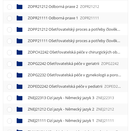
ZOPR21212 Odborná praxe 2
ZOPR21212
ZOPR21111 Odborná praxe 1
ZOPR21111
ZOPP21212 Ošetřovatelský proces a potřeby člověka 2
ZOP
ZOPP21111 Ošetřovatelský proces a potřeby člověka 1
ZOP
ZOPCH2242 Ošetřovatelská péče v chirurgických oborech a traumatologii
ZOPG2242 Ošetřovatelská péče v geriatrii
ZOPG2242
ZOPG2232 Ošetřovatelská péče v gynekologii a porodnictví
ZOPED2242 Ošetřovatelská péče v pediatrii
ZOPED2242
ZNEJ22313 Cizí jazyk - Německý jazyk 3
ZNEJ22313
ZNEJ21212 Cizí jazyk - Německý jazyk 2
ZNEJ21212
ZNEJ21111 Cizí jazyk - Německý jazyk 1
ZNEJ21111