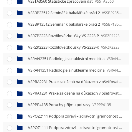
VSSTA3560 Statistické zpracování dat
VSSTA3560
VSSBP23512 Seminář k bakalářské práci 2
VSSBP23512
VSSBP13512 Seminář k bakalářské práci 2
VSSBP13512
VSRZP2223 Rozdílové zkoušky VS-2223-P
VSRZP2223
VSRZK2223 Rozdílové zkoušky VS-2223-K
VSRZK2223
VSRAN2351 Radiologie a nukleární medicína
VSRAN2351
VSRAN1351 Radiologie a nukleární medicína
VSRAN1351
VSPRA2231 Praxe založená na důkazech v ošetřovatelství
VSPRA1231 Praxe založená na důkazech v ošetřovatelství
VSPPP4135 Poruchy příjmu potravy
VSPPP4135
VSPOZ2111 Podpora zdraví – zdravotní gramotnost
VSPOZ
VSPOZ1111 Podpora zdraví – zdravotní gramotnost
VSPOZ