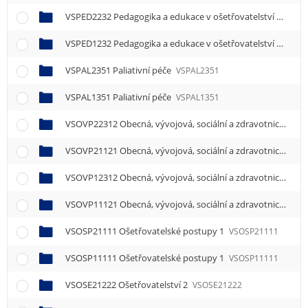
VSPED2232 Pedagogika a edukace v ošetřovatelství
VSPED
VSPED1232 Pedagogika a edukace v ošetřovatelství
VSPED
VSPAL2351 Paliativní péče
VSPAL2351
VSPAL1351 Paliativní péče
VSPAL1351
VSOVP22312 Obecná, vývojová, sociální a zdravotnická psychologie 2
VSOVP21121 Obecná, vývojová, sociální a zdravotnická psychologie 1
VSOVP12312 Obecná, vývojová, sociální a zdravotnická psychologie 2
VSOVP11121 Obecná, vývojová, sociální a zdravotnická psychologie 1
VSOSP21111 Ošetřovatelské postupy 1
VSOSP21111
VSOSP11111 Ošetřovatelské postupy 1
VSOSP11111
VSOSE21222 Ošetřovatelství 2
VSOSE21222