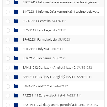
SIKT22412 Informační a komunikační technologie ve zdravotnictví 2
SIKT22311 Informační a komunikační technologie ve zdravotnictví 1
SGEN2111 Genetika
SGEN2111
SFYZ2112 Fyziologie
SFYZ2112
SFAR2231 Farmakologie
SFAR2231
SBIF2111 Biofyzika
SBIF2111
SBIC2121 Biochemie
SBIC2121
SANJ21212 Cizí jazyk - Anglický jazyk 2
SANJ21212
SANJ21111 Cizí jazyk - Anglický jazyk 1
SANJ21111
SANA2112 Anatomie
SANA2112
PAZZS1111 Zdravý životní styl
PAZZS1111
PAZTP1112 Základy teorie porodní asistence
PAZTP1112