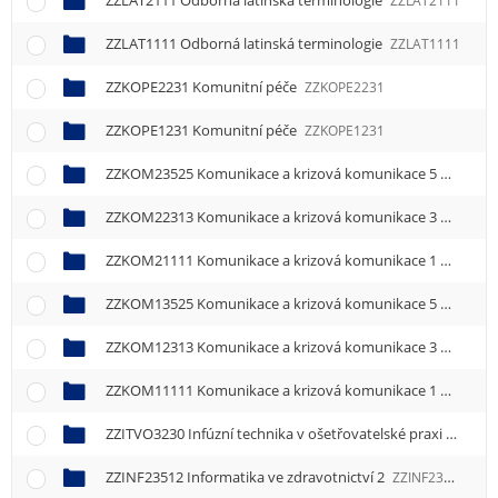
ZZLAT2111 Odborná latinská terminologie
ZZLAT2111
ZZLAT1111 Odborná latinská terminologie
ZZLAT1111
ZZKOPE2231 Komunitní péče
ZZKOPE2231
ZZKOPE1231 Komunitní péče
ZZKOPE1231
ZZKOM23525 Komunikace a krizová komunikace 5
ZZKOM2
ZZKOM22313 Komunikace a krizová komunikace 3
ZZKOM2
ZZKOM21111 Komunikace a krizová komunikace 1
ZZKOM2
ZZKOM13525 Komunikace a krizová komunikace 5
ZZKOM1
ZZKOM12313 Komunikace a krizová komunikace 3
ZZKOM1
ZZKOM11111 Komunikace a krizová komunikace 1
ZZKOM1
ZZITVO3230 Infúzní technika v ošetřovatelské praxi
ZZITVO
ZZINF23512 Informatika ve zdravotnictví 2
ZZINF23512