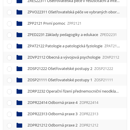
ZRES22311 Ošetřovatelská péče v resuscitační a intenzivní péči 1
ZPVO22311 Ošetřovatelská péče ve vybraných oborech 1
Z
ZPP2121 První pomoc
ZPP2121
ZPED2231 Základy pedagogiky a edukace
ZPED2231
ZPAT2122 Patologie a patologická fyziologie
ZPAT2122
ZOVP2112 Obecná a vývojová psychologie
ZOVP2112
ZOSP21222 Ošetřovatelské postupy 2
ZOSP21222
ZOSP21111 Ošetřovatelské postupy 1
ZOSP21111
ZORP2232 Operační řízení přednemocniční neodkladné péče
ZOPR22414 Odborná praxe 4
ZOPR22414
ZOPR22313 Odborná praxe 3
ZOPR22313
ZOPR21212 Odborná praxe 2
ZOPR21212