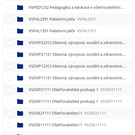
VSPED1232 Pedagogika a edukace v ošetřovatelství
VSPED
VSPAL2351 Paliativní péče
VSPAL2351
VSPAL1351 Paliativní péče
VSPAL1351
VSOVP22312 Obecná, vývojová, sociální a zdravotnická psychologie 2
VSOVP21121 Obecná, vývojová, sociální a zdravotnická psychologie 1
VSOVP12312 Obecná, vývojová, sociální a zdravotnická psychologie 2
VSOVP11121 Obecná, vývojová, sociální a zdravotnická psychologie 1
VSOSP21111 Ošetřovatelské postupy 1
VSOSP21111
VSOSP11111 Ošetřovatelské postupy 1
VSOSP11111
VSOSE21111 Ošetřovatelství 1
VSOSE21111
VSOSE11111 Ošetřovatelství 1
VSOSE11111