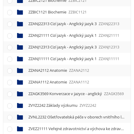
ZZBIC2121 Biochemie
ZZBIC2121
ZZBIC1121 Biochemie
ZZBIC1121
ZZANJ22313 Cizí jazyk - Anglický jazyk 3
ZZANJ22313
ZZANJ21111 Cizí jazyk - Anglický jazyk 1
ZZANJ21111
ZZANJ12313 Cizí jazyk - Anglický jazyk 3
ZZANJ12313
ZZANJ11111 Cizí jazyk - Anglický jazyk 1
ZZANJ11111
ZZANA2112 Anatomie
ZZANA2112
ZZANA1112 Anatomie
ZZANA1112
ZZAGK3569 Konverzace v jazyce - anglický
ZZAGK3569
ZVYZ2242 Základy výzkumu
ZVYZ2242
ZVNL2232 Ošetřovatelská péče v oborech vnitřního lékařství
ZVEZ21111 Veřejné zdravotnictví a výchova ke zdraví 1
ZVE