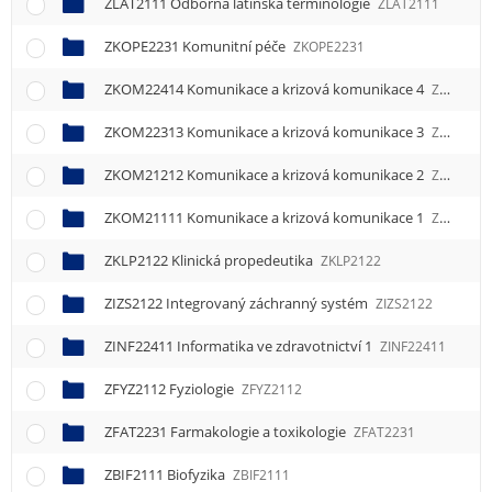
ZLAT2111 Odborná latinská terminologie
ZLAT2111
ZKOPE2231 Komunitní péče
ZKOPE2231
ZKOM22414 Komunikace a krizová komunikace 4
ZKOM22414
ZKOM22313 Komunikace a krizová komunikace 3
ZKOM22313
ZKOM21212 Komunikace a krizová komunikace 2
ZKOM21212
ZKOM21111 Komunikace a krizová komunikace 1
ZKOM21111
ZKLP2122 Klinická propedeutika
ZKLP2122
ZIZS2122 Integrovaný záchranný systém
ZIZS2122
ZINF22411 Informatika ve zdravotnictví 1
ZINF22411
ZFYZ2112 Fyziologie
ZFYZ2112
ZFAT2231 Farmakologie a toxikologie
ZFAT2231
ZBIF2111 Biofyzika
ZBIF2111