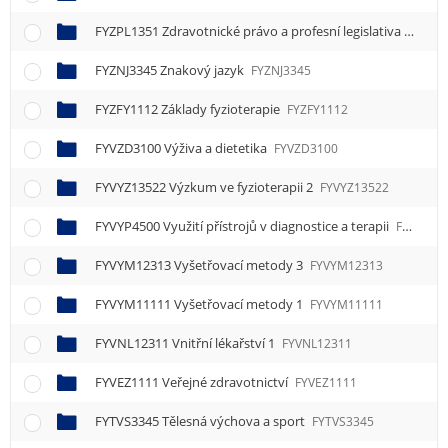
FYZPL1351 Zdravotnické právo a profesní legislativa
FYZPL
FYZNJ3345 Znakový jazyk
FYZNJ3345
FYZFY1112 Základy fyzioterapie
FYZFY1112
FYVZD3100 Výživa a dietetika
FYVZD3100
FYVYZ13522 Výzkum ve fyzioterapii 2
FYVYZ13522
FYVYP4500 Využití přístrojů v diagnostice a terapii
FYVYP4500
FYVYM12313 Vyšetřovací metody 3
FYVYM12313
FYVYM11111 Vyšetřovací metody 1
FYVYM11111
FYVNL12311 Vnitřní lékařství 1
FYVNL12311
FYVEZ1111 Veřejné zdravotnictví
FYVEZ1111
FYTVS3345 Tělesná výchova a sport
FYTVS3345