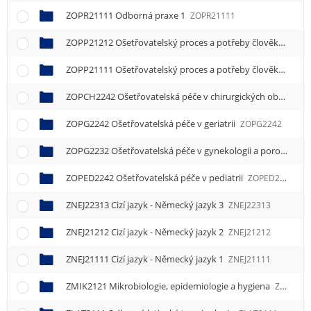
ZOPR21111 Odborná praxe 1
ZOPR21111
ZOPP21212 Ošetřovatelský proces a potřeby člověka 2
ZOP
ZOPP21111 Ošetřovatelský proces a potřeby člověka 1
ZOP
ZOPCH2242 Ošetřovatelská péče v chirurgických oborech a traumatologii
ZOPG2242 Ošetřovatelská péče v geriatrii
ZOPG2242
ZOPG2232 Ošetřovatelská péče v gynekologii a porodnictví
ZOPED2242 Ošetřovatelská péče v pediatrii
ZOPED2242
ZNEJ22313 Cizí jazyk - Německý jazyk 3
ZNEJ22313
ZNEJ21212 Cizí jazyk - Německý jazyk 2
ZNEJ21212
ZNEJ21111 Cizí jazyk - Německý jazyk 1
ZNEJ21111
ZMIK2121 Mikrobiologie, epidemiologie a hygiena
ZMIK2121