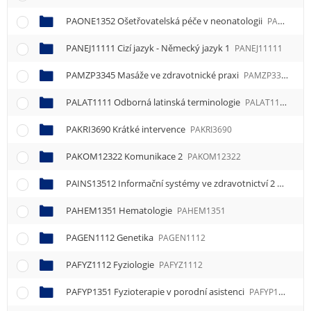
PAONE1352 Ošetřovatelská péče v neonatologii
PAONE1352
PANEJ11111 Cizí jazyk - Německý jazyk 1
PANEJ11111
PAMZP3345 Masáže ve zdravotnické praxi
PAMZP3345
PALAT1111 Odborná latinská terminologie
PALAT1111
PAKRI3690 Krátké intervence
PAKRI3690
PAKOM12322 Komunikace 2
PAKOM12322
PAINS13512 Informační systémy ve zdravotnictví 2
PAINS1
PAHEM1351 Hematologie
PAHEM1351
PAGEN1112 Genetika
PAGEN1112
PAFYZ1112 Fyziologie
PAFYZ1112
PAFYP1351 Fyzioterapie v porodní asistenci
PAFYP1351