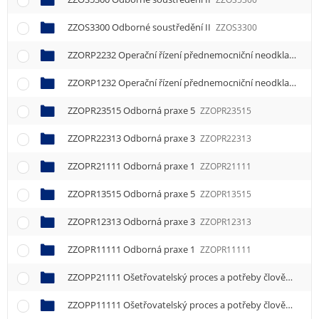
ZZOS3300 Odborné soustředění II
ZZOS3300
ZZORP2232 Operační řízení přednemocniční neodkladné péče
ZZORP1232 Operační řízení přednemocniční neodkladné péče
ZZOPR23515 Odborná praxe 5
ZZOPR23515
ZZOPR22313 Odborná praxe 3
ZZOPR22313
ZZOPR21111 Odborná praxe 1
ZZOPR21111
ZZOPR13515 Odborná praxe 5
ZZOPR13515
ZZOPR12313 Odborná praxe 3
ZZOPR12313
ZZOPR11111 Odborná praxe 1
ZZOPR11111
ZZOPP21111 Ošetřovatelský proces a potřeby člověka 1
ZZ
ZZOPP11111 Ošetřovatelský proces a potřeby člověka 1
ZZ