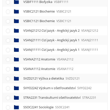
VSBIF1111 Biofyzika
VSBIF1111
VSBIC2121 Biochemie
VSBIC2121
VSBIC1121 Biochemie
VSBIC1121
VSANJ21212 Cizí jazyk - Anglický jazyk 2
VSANJ21212
VSANJ21111 Cizí jazyk - Anglický jazyk 1
VSANJ21111
VSANJ11111 Cizí jazyk - Anglický jazyk 1
VSANJ11111
VSANA2112 Anatomie
VSANA2112
VSANA1112 Anatomie
VSANA1112
SVZD2121 Výživa a dietetika
SVZD2121
SVYO2242 Výzkum v ošetřovatelství
SVYO2242
STRA2231 Transkulturní ošetřovatelství
STRA2231
SSOC2241 Sociologie
SSOC2241