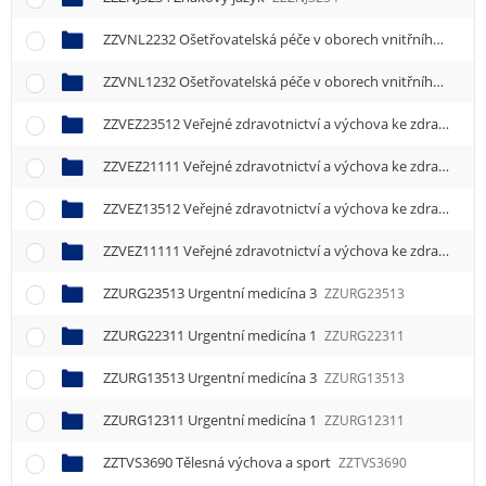
e
n
ZZVNL2232 Ošetřovatelská péče v oborech vnitřního lékařství
u
ZZVNL1232 Ošetřovatelská péče v oborech vnitřního lékařství
ZZVEZ23512 Veřejné zdravotnictví a výchova ke zdraví 2
ZZ
ZZVEZ21111 Veřejné zdravotnictví a výchova ke zdraví 1
ZZ
ZZVEZ13512 Veřejné zdravotnictví a výchova ke zdraví 2
ZZ
ZZVEZ11111 Veřejné zdravotnictví a výchova ke zdraví 1
ZZ
ZZURG23513 Urgentní medicína 3
ZZURG23513
ZZURG22311 Urgentní medicína 1
ZZURG22311
ZZURG13513 Urgentní medicína 3
ZZURG13513
ZZURG12311 Urgentní medicína 1
ZZURG12311
ZZTVS3690 Tělesná výchova a sport
ZZTVS3690