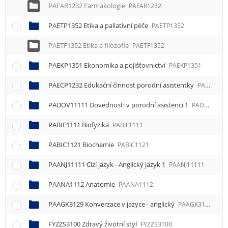
PAFAR1232 Farmakologie
PAFAR1232
PAETP1352 Etika a paliativní péče
PAETP1352
PAETF1352 Etika a filozofie
PAETF1352
PAEKP1351 Ekonomika a pojišťovnictví
PAEKP1351
PAECP1232 Edukační činnost porodní asistentky
PAECP1232
PADOV11111 Dovednosti v porodní asistenci 1
PADOV11111
PABIF1111 Biofyzika
PABIF1111
PABIC1121 Biochemie
PABIC1121
PAANJ11111 Cizí jazyk - Anglický jazyk 1
PAANJ11111
PAANA1112 Anatomie
PAANA1112
PAAGK3129 Konverzace v jazyce - anglický
PAAGK3129
FYZZS3100 Zdravý životní styl
FYZZS3100