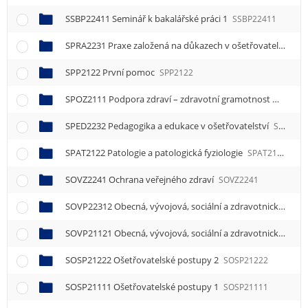
SSBP22411 Seminář k bakalářské práci 1
SSBP22411
SPRA2231 Praxe založená na důkazech v ošetřovatelství
SP
SPP2122 První pomoc
SPP2122
SPOZ2111 Podpora zdraví – zdravotní gramotnost
SPOZ21
SPED2232 Pedagogika a edukace v ošetřovatelství
SPED2232
SPAT2122 Patologie a patologická fyziologie
SPAT2122
SOVZ2241 Ochrana veřejného zdraví
SOVZ2241
SOVP22312 Obecná, vývojová, sociální a zdravotnická psychologie 2
SOVP21121 Obecná, vývojová, sociální a zdravotnická psychologie 1
SOSP21222 Ošetřovatelské postupy 2
SOSP21222
SOSP21111 Ošetřovatelské postupy 1
SOSP21111