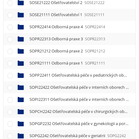
SOSE21222 Ošetřovatelství 2
SOSE21222
SOSE21111 Ošetřovatelství 1
SOSE21111
SOPR22414 Odborná praxe 4
SOPR22414
SOPR22313 Odborná praxe 3
SOPR22313
SOPR21212 Odborná praxe 2
SOPR21212
SOPR21111 Odborná praxe 1
SOPR21111
SOPP22411 Ošetřovatelská péče v pediatrických oborech 1
SOPI22422 Ošetřovatelská péče v interních oborech 2
SOPI
SOPI22311 Ošetřovatelská péče v interních oborech 1
SOPI
SOPCH2242 Ošetřovatelská péče v chirurgických oborech
SOPGP2232 Ošetřovatelská péče v gynekologii a porodnictví
SOPG2242 Ošetřovatelská péče v geriatrii
SOPG2242