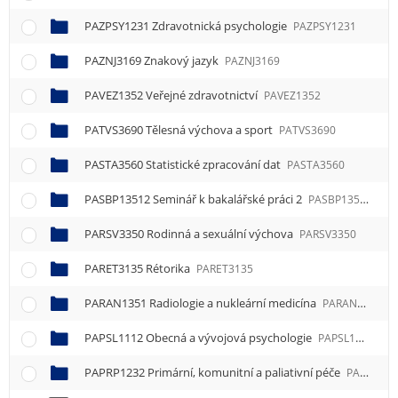
PAZPSY1231 Zdravotnická psychologie
PAZPSY1231
PAZNJ3169 Znakový jazyk
PAZNJ3169
PAVEZ1352 Veřejné zdravotnictví
PAVEZ1352
PATVS3690 Tělesná výchova a sport
PATVS3690
PASTA3560 Statistické zpracování dat
PASTA3560
PASBP13512 Seminář k bakalářské práci 2
PASBP13512
PARSV3350 Rodinná a sexuální výchova
PARSV3350
PARET3135 Rétorika
PARET3135
PARAN1351 Radiologie a nukleární medicína
PARAN1351
PAPSL1112 Obecná a vývojová psychologie
PAPSL1112
PAPRP1232 Primární, komunitní a paliativní péče
PAPRP1232