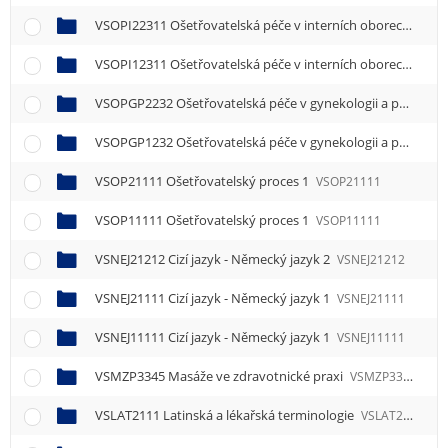
VSOPI22311 Ošetřovatelská péče v interních oborech 1
VSO
VSOPI12311 Ošetřovatelská péče v interních oborech 1
VSO
VSOPGP2232 Ošetřovatelská péče v gynekologii a porodnictví
VSOPGP1232 Ošetřovatelská péče v gynekologii a porodnictví
VSOP21111 Ošetřovatelský proces 1
VSOP21111
VSOP11111 Ošetřovatelský proces 1
VSOP11111
VSNEJ21212 Cizí jazyk - Německý jazyk 2
VSNEJ21212
VSNEJ21111 Cizí jazyk - Německý jazyk 1
VSNEJ21111
VSNEJ11111 Cizí jazyk - Německý jazyk 1
VSNEJ11111
VSMZP3345 Masáže ve zdravotnické praxi
VSMZP3345
VSLAT2111 Latinská a lékařská terminologie
VSLAT2111