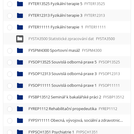
FYTER13525 Fyzikální terapie 5
FYTER13525
FYTER12313 Fyzikální terapie 3
FYTER12313
FYTER11111 Fyzikální terapie 1
FYTER11111
FYSTA3500 Statistické zpracování dat
FYSTA3500
FYSPM4300 Sportovní masáž
FYSPM4300
FYSOP13525 Souvislá odborná praxe 5
FYSOP13525
FYSOP12313 Souvislá odborná praxe 3
FYSOP12313
FYSOP11111 Souvislá odborná praxe 1
FYSOP11111
FYSBP13512 Seminář k bakalářské práci 2
FYSBP13512
FYREP1112 Rehabilitační propedeutika
FYREP1112
FYPSY11111 Obecná, vývojová, sociální a zdravotnická psychologie 1
FYPSCH1351 Psychiatrie 1
FYPSCH1351