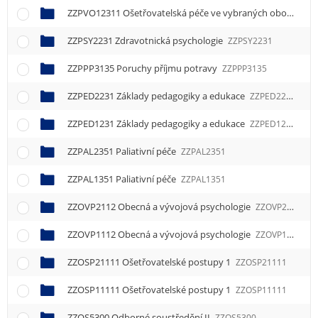
ZZPVO12311 Ošetřovatelská péče ve vybraných oborech 1
ZZPSY2231 Zdravotnická psychologie
ZZPSY2231
ZZPPP3135 Poruchy příjmu potravy
ZZPPP3135
ZZPED2231 Základy pedagogiky a edukace
ZZPED2231
ZZPED1231 Základy pedagogiky a edukace
ZZPED1231
ZZPAL2351 Paliativní péče
ZZPAL2351
ZZPAL1351 Paliativní péče
ZZPAL1351
ZZOVP2112 Obecná a vývojová psychologie
ZZOVP2112
ZZOVP1112 Obecná a vývojová psychologie
ZZOVP1112
ZZOSP21111 Ošetřovatelské postupy 1
ZZOSP21111
ZZOSP11111 Ošetřovatelské postupy 1
ZZOSP11111
ZZOS5300 Odborné soustředění II
ZZOS5300