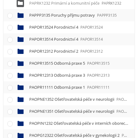
PAPRK1232 Primární a komunitní péče
PAPRK1232
PAPPP3135 Poruchy příjmu potravy
PAPPP3135
PAPOR13524 Porodnictví 4
PAPOR13524
PAPOR13514 Porodnictví 4
PAPOR13514
PAPOR12312 Porodnictví 2
PAPOR12312
PAOPR13515 Odborná praxe 5
PAOPR13515
PAOPR12313 Odborná praxe 3
PAOPR12313
PAOPR11111 Odborná praxe 1
PAOPR11111
PAOPNE1352 Ošetřovatelská péče v neurologii
PAOPNE1352
PAOPNE1351 Ošetřovatelská péče v neurologii
PAOPNE1351
PAOPIN1232 Ošetřovatelská péče v interních oborech
PAO
PAOPG12322 Ošetřovatelská péče v gynekologii 2
PAOPG12322