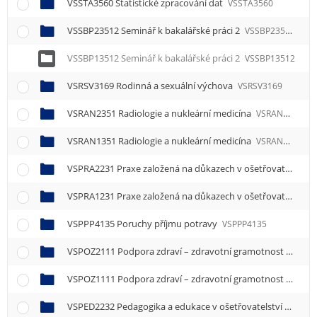
VSSTA3560 Statistické zpracování dat
VSSTA3560
VSSBP23512 Seminář k bakalářské práci 2
VSSBP23512
VSSBP13512 Seminář k bakalářské práci 2
VSSBP13512
VSRSV3169 Rodinná a sexuální výchova
VSRSV3169
VSRAN2351 Radiologie a nukleární medicína
VSRAN2351
VSRAN1351 Radiologie a nukleární medicína
VSRAN1351
VSPRA2231 Praxe založená na důkazech v ošetřovatelství
VSPRA1231 Praxe založená na důkazech v ošetřovatelství
VSPPP4135 Poruchy příjmu potravy
VSPPP4135
VSPOZ2111 Podpora zdraví – zdravotní gramotnost
VSPOZ
VSPOZ1111 Podpora zdraví – zdravotní gramotnost
VSPOZ
VSPED2232 Pedagogika a edukace v ošetřovatelství
VSPED