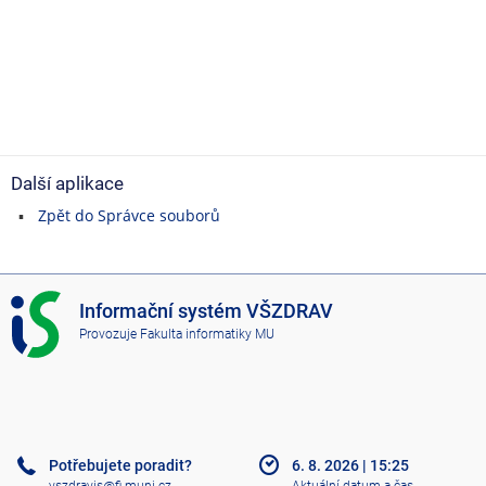
Další aplikace
Zpět do Správce souborů
I
Informační systém VŠZDRAV
S
Provozuje
Fakulta informatiky MU
V
Š
Z
D
R
A
Potřebujete poradit?
6. 8. 2026
|
15:25
V
vszdravis@fi.muni.cz
Aktuální datum a čas