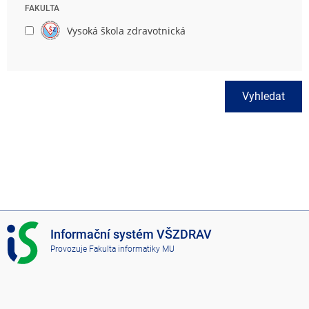
FAKULTA
Vysoká škola zdravotnická
Vyhledat
I
Informační systém VŠZDRAV
S
Provozuje
Fakulta informatiky MU
V
Š
Z
D