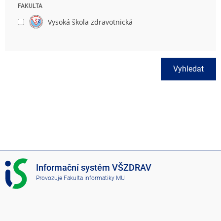
FAKULTA
Vysoká škola zdravotnická
Vyhledat
I
Informační systém VŠZDRAV
S
Provozuje
Fakulta informatiky MU
V
Š
Z
D