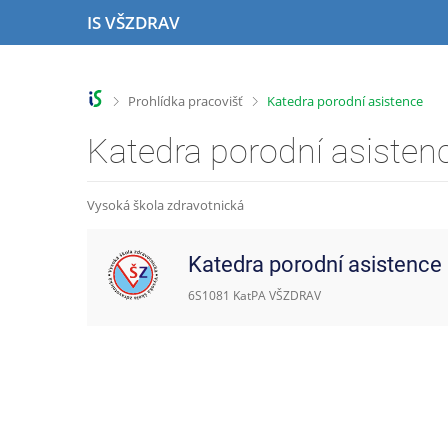
P
P
P
P
IS VŠZDRAV
ř
ř
ř
ř
e
e
e
e
s
s
s
s
k
k
k
k
>
>
Prohlídka pracovišť
Katedra porodní asistence
o
o
o
o
č
č
č
č
Katedra porodní asisten
i
i
i
i
t
t
t
t
n
n
n
n
Vysoká škola zdravotnická
a
a
a
a
h
h
o
p
Katedra porodní asistence
o
l
b
a
r
a
s
t
6S1081 KatPA VŠZDRAV
n
v
a
i
í
i
h
č
l
č
k
i
k
u
š
u
t
u