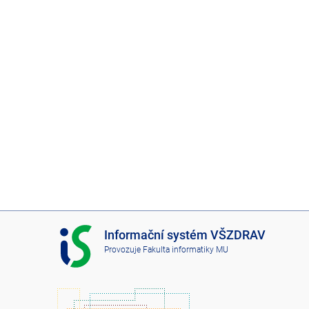
I
Informační systém VŠZDRAV
S
Provozuje
Fakulta informatiky MU
V
Š
Z
D