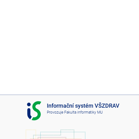
I
Informační systém VŠZDRAV
S
Provozuje
Fakulta informatiky MU
V
Š
Z
D