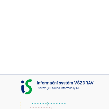
I
Informační systém VŠZDRAV
S
Provozuje
Fakulta informatiky MU
V
Š
Z
D