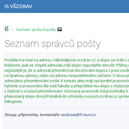
P
P
P
P
IS VŠZDRAV
ř
ř
ř
ř
e
e
e
e
s
s
s
s
k
k
k
k
o
o
o
o
>
Seznam správců pošty
č
č
č
č
i
i
i
i
Seznam správců pošty
t
t
t
t
n
n
n
n
a
a
a
a
h
h
o
p
Posíláte-li e-mail na adresu 'někdo@post.vszdrav.cz' a dopis se vrátí 
o
l
b
a
hlášením, pak se zřejmě adresátu Váš dopis nepodařilo doručit. Příčiny
r
a
s
t
nejčastější je, že si adresát přesměroval doručování dopisů z post.vszd
n
v
a
i
na špatnou adresu, nebo na adresu nespolehlivého zařízení. V obou p
í
i
h
č
adresátovi přesměrování zrušit. K tomuto aktu mají oprávnění pracovníc
l
č
k
Vyberte si pracovníka dle Vaší fakulty a přepošlete mu dopis s chybov
i
k
u
s žádostí o zrušení přesměrování. Oslovený pracovník má prostředky k
š
u
přeposlaný dopis doručil lokálně do schránky na post.vszdrav.cz sprá
t
Děkujeme.
u
Dotazy, připomínky, komentáře:
vszdravis@fi.muni.cz