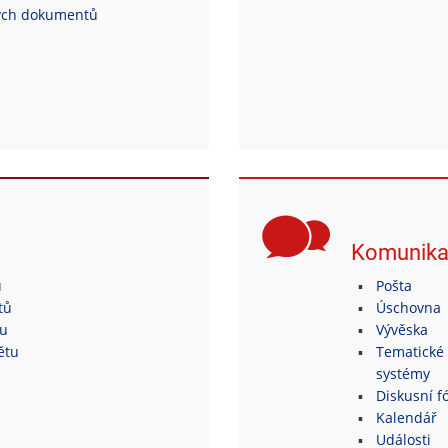
ých dokumentů
Komunik
ů
Pošta
tů
Úschovna
tu
Vývěska
ětu
Tematické 
systémy
Diskusní fó
Kalendář
Události