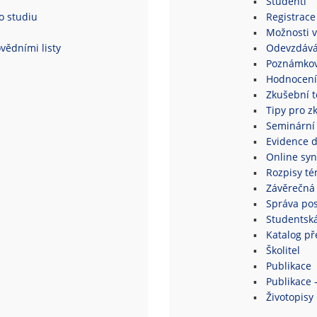
Studenti
o studiu
Registrace
Možnosti v
vědními listy
Odevzdává
Poznámkov
Hodnocení
Zkušební 
Tipy pro z
Seminární
Evidence 
Online syn
Rozpisy té
Závěrečná 
Správa po
Studentsk
Katalog p
Školitel
Publikace
Publikace 
Životopisy