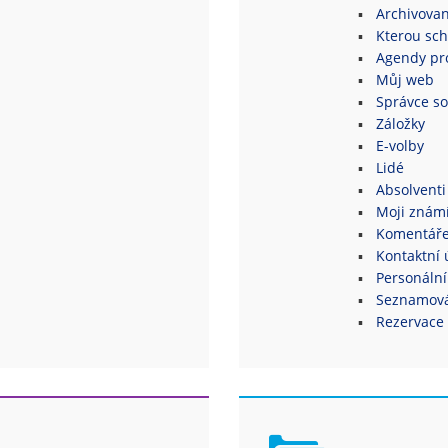
Archivovan
Kterou sch
Agendy pro
Můj web
Správce s
Záložky
E-volby
Lidé
Absolventi
Moji znám
Komentář
Kontaktní 
Personální
Seznamová
Rezervace 