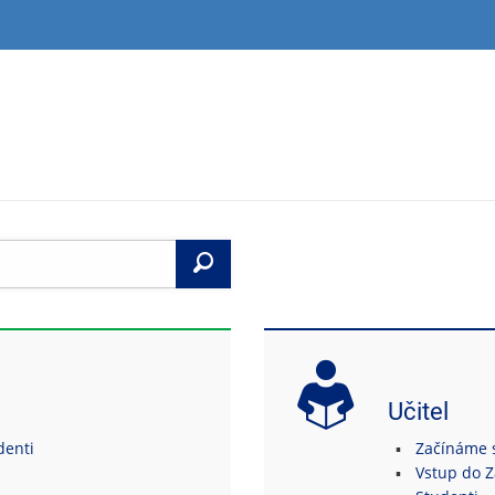
Vyhledat
Učitel
denti
Začínáme s
Vstup do 