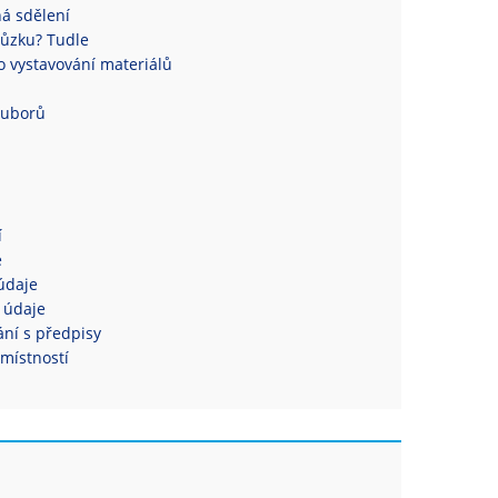
á sdělení
ůzku? Tudle
 vystavování materiálů
ouborů
í
e
údaje
 údaje
ní s předpisy
místností