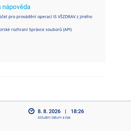
á nápověda
čet pro provádění operací IS VŠZDRAV z jiného
rské rozhraní Správce souborů (API)
8. 8. 2026
|
18:26
Aktuální datum a čas