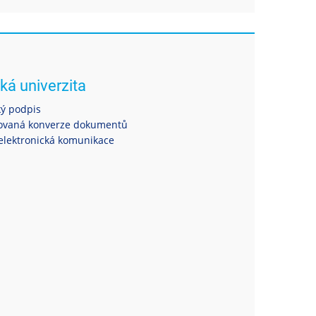
ká univerzita
ký podpis
ovaná konverze dokumentů
elektronická komunikace