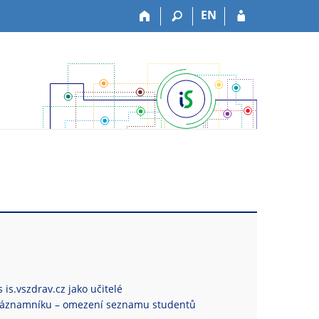
EN
 is.vszdrav.cz jako učitelé
Záznamníku – omezení seznamu studentů