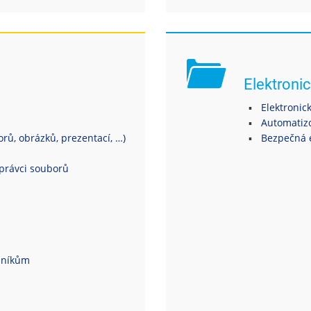
Elektronic
Elektronic
Automatiz
ů, obrázků, prezentací, …)
Bezpečná 
právci souborů
dníkům