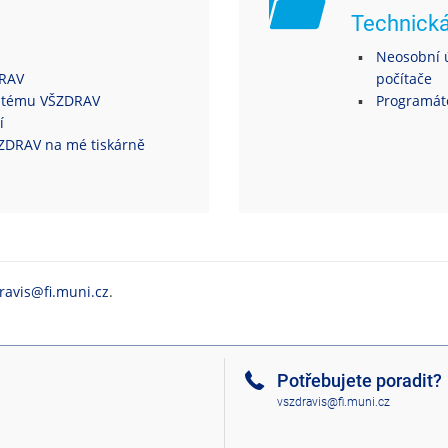
Technick
Neosobní ú
DRAV
počítače
ystému VŠZDRAV
Programáto
í
VŠZDRAV na mé tiskárně
ravis@fi.muni.cz
.
Potřebujete poradit?
vszdravis@fi.muni.cz