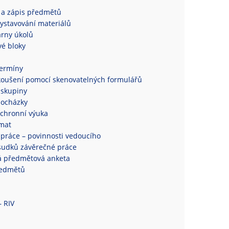
 a zápis předmětů
ystavování materiálů
rny úkolů
é bloky
termíny
koušení pomocí skenovatelných formulářů
 skupiny
docházky
chronní výuka
mat
práce – povinnosti vedoucího
sudků závěrečné práce
á předmětová anketa
ředmětů
– RIV