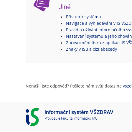
Jiné
Přístup k systému
Navigace a vyhledávání v IS VŠZ
Pravidla užívání Informačního s
Nastavení systému a jeho chován
Zprovoznění tisku z aplikací IS 
Znaky v ISu a cizí abecedy
Nenašli jste odpověď? Pošlete nám svůj dotaz na
vszd
I
Informační systém VŠZDRAV
S
Provozuje
Fakulta informatiky MU
V
Š