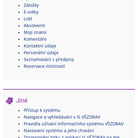
Záložky
E-volby
Lidé
Absolventi
Moji známí
Komentáře
Kontaktní údaje
Personální údaje
Seznamování s předpisy
Rezervace místností
Jiné
Přístup k systému
Navigace a vyhledávání v IS VŠZDRAV
Pravidla užívání Informačního systému VŠZDRAV
Nastavení systému a jeho chování
Zprovoznění tisku z aplikací IS VŠZDRAV na mé