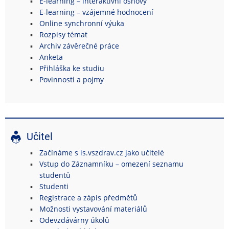
E-learning – interaktivní osnovy
E-learning – vzájemné hodnocení
Online synchronní výuka
Rozpisy témat
Archiv závěrečné práce
Anketa
Přihláška ke studiu
Povinnosti a pojmy
Učitel
Začínáme s is.vszdrav.cz jako učitelé
Vstup do Záznamníku – omezení seznamu
studentů
Studenti
Registrace a zápis předmětů
Možnosti vystavování materiálů
Odevzdávárny úkolů