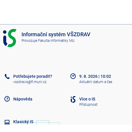
I
Informační systém VŠZDRAV
S
Provozuje
Fakulta informatiky MU
V
Š
Z
D
R
A
Potřebujete poradit?
9. 8. 2026
|
10:02
V
vszdravis@fi.muni.cz
Aktuální datum a čas
Nápověda
Více o IS
Přístupnost
Klasický IS