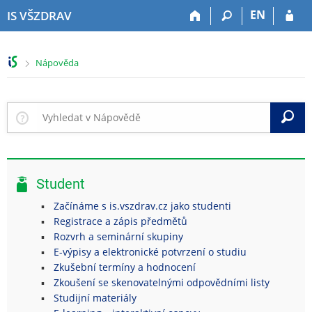
P
P
P
P
EN
IS VŠZDRAV
ř
ř
ř
ř
e
e
e
e
s
s
s
s
>
Nápověda
k
k
k
k
o
o
o
o
č
č
č
č
i
i
i
i
V
t
t
t
t
n
n
n
n
a
a
a
a
h
h
o
p
Student
o
l
b
a
r
a
s
t
Začínáme s is.vszdrav.cz jako studenti
n
v
a
i
Registrace a zápis předmětů
í
i
h
č
Rozvrh a seminární skupiny
l
č
k
E-výpisy a elektronické potvrzení o studiu
i
k
u
Zkušební termíny a hodnocení
š
u
Zkoušení se skenovatelnými odpovědními listy
t
Studijní materiály
u