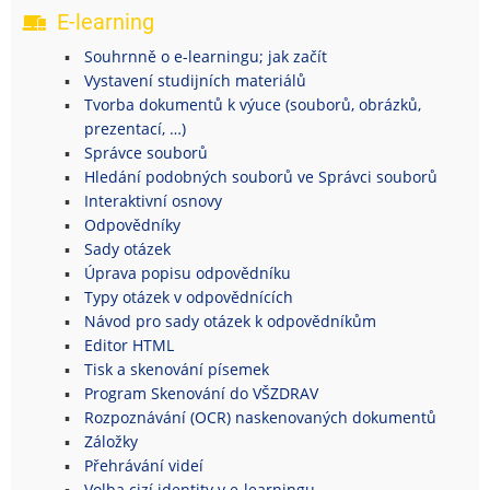
E-learning
Souhrnně o e-learningu; jak začít
Vystavení studijních materiálů
Tvorba dokumentů k výuce (souborů, obrázků,
prezentací, …)
Správce souborů
Hledání podobných souborů ve Správci souborů
Interaktivní osnovy
Odpovědníky
Sady otázek
Úprava popisu odpovědníku
Typy otázek v odpovědnících
Návod pro sady otázek k odpovědníkům
Editor HTML
Tisk a skenování písemek
Program Skenování do VŠZDRAV
Rozpoznávání (OCR) naskenovaných dokumentů
Záložky
Přehrávání videí
Volba cizí identity v e-learningu