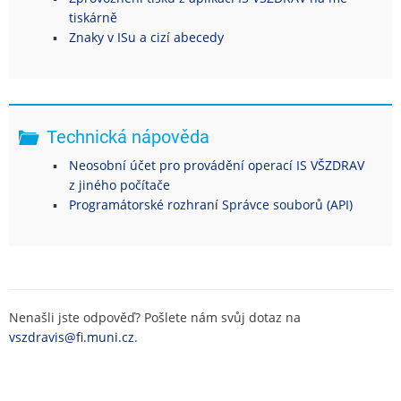
tiskárně
Znaky v ISu a cizí abecedy
Technická nápověda
Neosobní účet pro provádění operací IS VŠZDRAV
z jiného počítače
Programátorské rozhraní Správce souborů (API)
Nenašli jste odpověď? Pošlete nám svůj dotaz na
vszdravis@fi.muni.cz
.