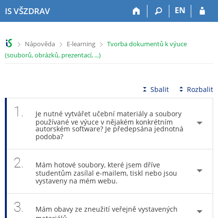
P
P
P
P
EN
IS VŠZDRAV
ř
ř
ř
ř
e
e
e
e
s
s
s
s
>
>
>
Nápověda
E-learning
Tvorba dokumentů k výuce
k
k
k
k
(souborů, obrázků, prezentací, ...)
o
o
o
o
č
č
č
č
i
i
i
i
t
t
t
t
Sbalit
Rozbalit
n
n
n
n
a
a
a
a
1.
Je nutné vytvářet učební materiály a soubory
h
h
o
p
používané ve výuce v nějakém konkrétním
o
l
b
a
autorském software? Je předepsána jednotná
podoba?
r
a
s
t
n
v
a
i
í
i
h
č
2.
Mám hotové soubory, které jsem dříve
l
č
k
studentům zasílal e-mailem, tiskl nebo jsou
i
k
u
vystaveny na mém webu.
š
u
t
3.
Mám obavy ze zneužití veřejně vystavených
u
materiálů