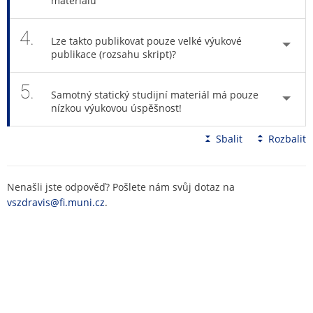
4.
Lze takto publikovat pouze velké výukové
publikace (rozsahu skript)?
5.
Samotný statický studijní materiál má pouze
nízkou výukovou úspěšnost!
Sbalit
Rozbalit
Nenašli jste odpověď? Pošlete nám svůj dotaz na
vszdravis@fi.muni.cz
.