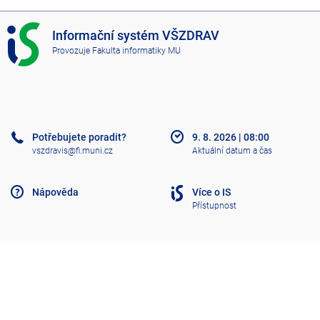
I
Informační systém VŠZDRAV
S
Provozuje
Fakulta informatiky MU
V
Š
Z
D
R
A
Potřebujete poradit?
9. 8. 2026
|
08:00
V
vszdravis@fi.muni.cz
Aktuální datum a čas
Nápověda
Více o IS
Přístupnost
Klasický IS
Nahoru