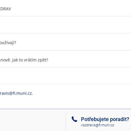
ŠZDRAV
oužívají?
nově. Jak to vrátím zpět?
ravis@fi.muni.cz
.
Potřebujete poradit?
vszdravis@fi.muni.cz