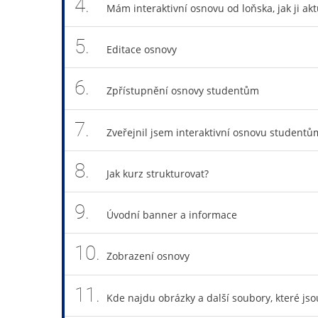
4.
Mám interaktivní osnovu od loňska, jak ji akt
5.
Editace osnovy
6.
Zpřístupnění osnovy studentům
7.
Zveřejnil jsem interaktivní osnovu studentům,
8.
Jak kurz strukturovat?
9.
Úvodní banner a informace
10.
Zobrazení osnovy
11.
Kde najdu obrázky a další soubory, které js