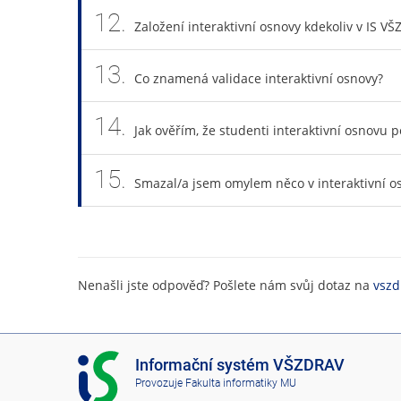
12.
Založení interaktivní osnovy kdekoliv v IS V
13.
Co znamená validace interaktivní osnovy?
14.
Jak ověřím, že studenti interaktivní osnovu p
15.
Smazal/a jsem omylem něco v interaktivní os
Nenašli jste odpověď? Pošlete nám svůj dotaz na
vszd
I
Informační systém VŠZDRAV
S
Provozuje
Fakulta informatiky MU
V