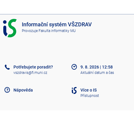
I
Informační systém VŠZDRAV
S
Provozuje
Fakulta informatiky MU
V
Š
Z
D
R
A
Potřebujete poradit?
9. 8. 2026
|
12:58
V
vszdravis@fi.muni.cz
Aktuální datum a čas
Nápověda
Více o IS
Přístupnost
Klasický IS