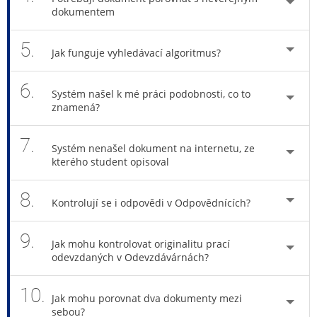
dokumentem
5.
Jak funguje vyhledávací algoritmus?
6.
Systém našel k mé práci podobnosti, co to
znamená?
7.
Systém nenašel dokument na internetu, ze
kterého student opisoval
8.
Kontrolují se i odpovědi v Odpovědnících?
9.
Jak mohu kontrolovat originalitu prací
odevzdaných v Odevzdávárnách?
10.
Jak mohu porovnat dva dokumenty mezi
sebou?