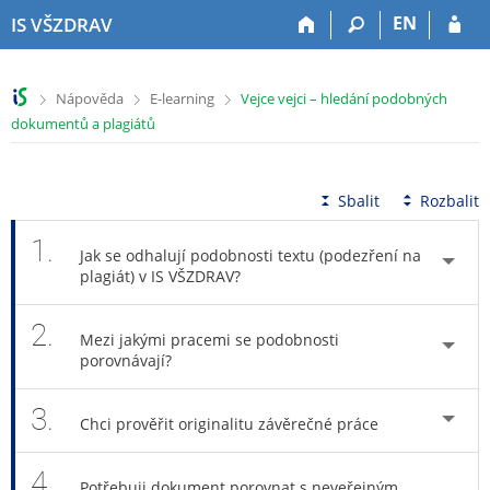
P
P
P
P
EN
IS VŠZDRAV
ř
ř
ř
ř
e
e
e
e
s
s
s
s
>
>
>
Nápověda
E-learning
Vejce vejci – hledání podobných
k
k
k
k
dokumentů a plagiátů
o
o
o
o
č
č
č
č
i
i
i
i
t
t
t
t
Sbalit
Rozbalit
n
n
n
n
a
a
a
a
1.
Jak se odhalují podobnosti textu (podezření na
h
h
o
p
plagiát) v IS VŠZDRAV?
o
l
b
a
r
a
s
t
2.
n
v
a
i
Mezi jakými pracemi se podobnosti
í
i
h
č
porovnávají?
l
č
k
i
k
u
3.
Chci prověřit originalitu závěrečné práce
š
u
t
u
4.
Potřebuji dokument porovnat s neveřejným