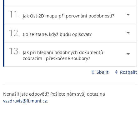
11.
Jak číst 2D mapu při porovnání podobností?
12.
Co se stane, když budu opisovat?
13.
Jak při hledání podobných dokumentů
zobrazím i přeskočené soubory?
Sbalit
Rozbalit
Nenašli jste odpověď? Pošlete nám svůj dotaz na
vszdravis@fi.muni.cz
.