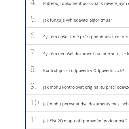
4.
Potřebuji dokument porovnat s neveřejný
5.
Jak funguje vyhledávací algoritmus?
6.
Systém našel k mé práci podobnosti, co to 
7.
Systém nenašel dokument na internetu, ze k
8.
Kontrolují se i odpovědi v Odpovědnících?
9.
Jak mohu kontrolovat originalitu prací ode
10.
Jak mohu porovnat dva dokumenty mezi seb
11.
Jak číst 2D mapu při porovnání podobností?