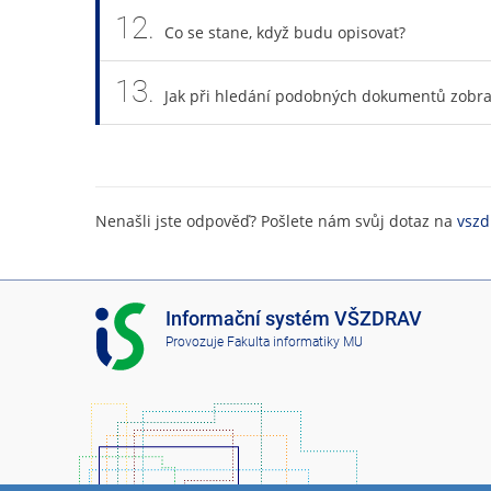
12.
Co se stane, když budu opisovat?
13.
Jak při hledání podobných dokumentů zobra
Nenašli jste odpověď? Pošlete nám svůj dotaz na
vszd
I
Informační systém VŠZDRAV
S
Provozuje
Fakulta informatiky MU
V
Š
Z
D
R
A