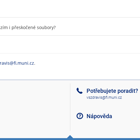
zím i přeskočené soubory?
ravis@fi.muni.cz
.
Potřebujete poradit?
vszdravis@fi.muni.cz
Nápověda