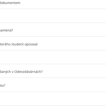
m dokumentem
znamená?
terého student opisoval
vzdaných v Odevzdávárnách?
ou?