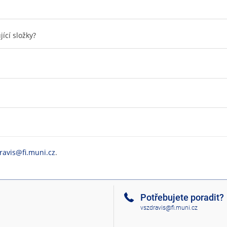
ící složky?
ravis@fi.muni.cz
.
Potřebujete poradit?
vszdravis@fi.muni.cz