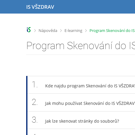
P
P
P
P
IS VŠZDRAV
ř
ř
ř
ř
e
e
e
e
s
s
s
s
k
k
k
k
>
>
>
Nápověda
E-learning
Program Skenování do I
o
o
o
o
č
č
č
č
Program Skenování do 
i
i
i
i
t
t
t
t
n
n
n
n
a
a
a
a
h
h
o
p
o
l
b
a
1.
r
a
s
t
Kde najdu program Skenování do IS VŠZDRA
n
v
a
i
í
i
h
č
2.
Jak mohu používat Skenování do IS VŠZDRAV
l
č
k
i
k
u
š
u
3.
Jak lze skenovat stránky do souborů?
t
u