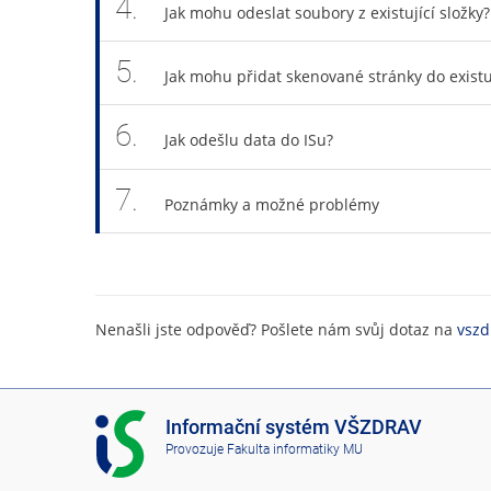
4.
Jak mohu odeslat soubory z existující složky?
5.
Jak mohu přidat skenované stránky do existuj
6.
Jak odešlu data do ISu?
7.
Poznámky a možné problémy
Nenašli jste odpověď? Pošlete nám svůj dotaz na
vszd
I
Informační systém VŠZDRAV
S
Provozuje
Fakulta informatiky MU
V
Š