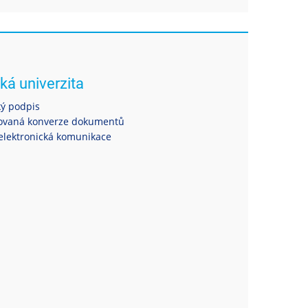
ká univerzita
ký podpis
ovaná konverze dokumentů
elektronická komunikace