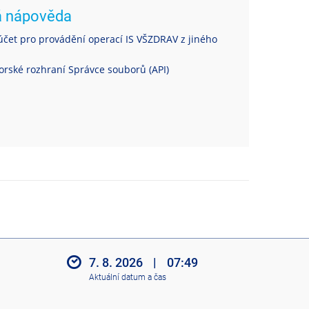
á nápověda
čet pro provádění operací IS VŠZDRAV z jiného
rské rozhraní Správce souborů (API)
7. 8. 2026
|
07:49
Aktuální datum a čas