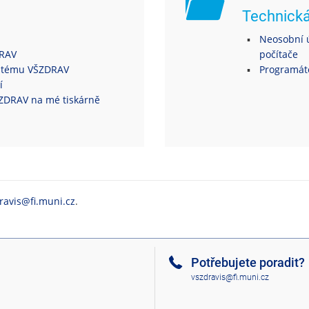
Technick
Neosobní ú
DRAV
počítače
ystému VŠZDRAV
Programáto
í
VŠZDRAV na mé tiskárně
ravis@fi.muni.cz
.
Potřebujete poradit?
vszdravis@fi.muni.cz