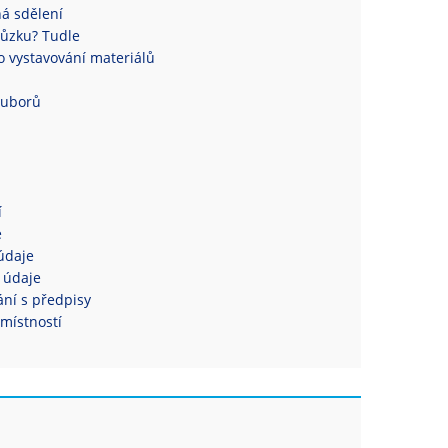
á sdělení
ůzku? Tudle
 vystavování materiálů
ouborů
í
e
údaje
 údaje
ní s předpisy
místností