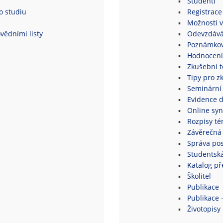
Studenti
o studiu
Registrace
Možnosti v
vědními listy
Odevzdává
Poznámkov
Hodnocení
Zkušební 
Tipy pro z
Seminární
Evidence 
Online syn
Rozpisy té
Závěrečná 
Správa po
Studentsk
Katalog p
Školitel
Publikace
Publikace 
Životopisy