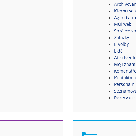
Archivovan
Kterou sch
Agendy pro
Můj web
Správce s
Záložky
E-volby
Lidé
Absolventi
Moji znám
Komentář
Kontaktní 
Personální
Seznamová
Rezervace 