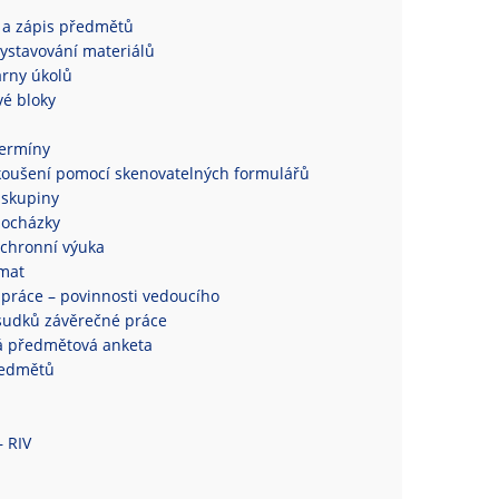
 a zápis předmětů
ystavování materiálů
rny úkolů
é bloky
termíny
koušení pomocí skenovatelných formulářů
 skupiny
docházky
chronní výuka
mat
práce – povinnosti vedoucího
sudků závěrečné práce
á předmětová anketa
ředmětů
– RIV