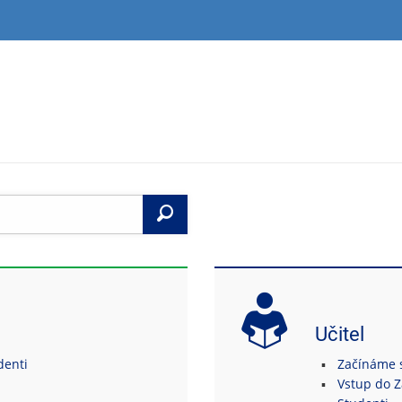
Vyhledat
Učitel
denti
Začínáme s
Vstup do 