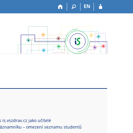
EN
 is.vszdrav.cz jako učitelé
Záznamníku – omezení seznamu studentů