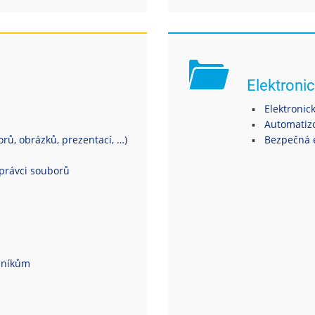
Elektronic
Elektronic
Automatiz
ů, obrázků, prezentací, …)
Bezpečná 
právci souborů
dníkům