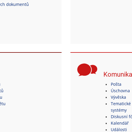
ých dokumentů
Komunik
ů
Pošta
tů
Úschovna
tu
Vývěska
ětu
Tematické 
systémy
Diskusní fó
Kalendář
Události