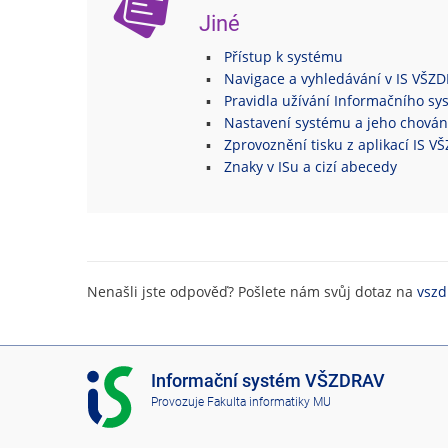
Jiné
Přístup k systému
Navigace a vyhledávání v IS VŠZ
Pravidla užívání Informačního s
Nastavení systému a jeho chován
Zprovoznění tisku z aplikací IS 
Znaky v ISu a cizí abecedy
Nenašli jste odpověď? Pošlete nám svůj dotaz na
vszd
I
Informační systém VŠZDRAV
S
Provozuje
Fakulta informatiky MU
V
Š