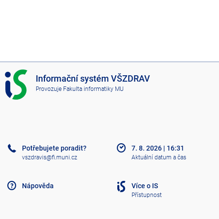
I
Informační systém VŠZDRAV
S
Provozuje
Fakulta informatiky MU
V
Š
Z
D
R
A
Potřebujete poradit?
7. 8. 2026
|
16:31
V
vszdravis@fi.muni.cz
Aktuální datum a čas
Nápověda
Více o IS
Přístupnost