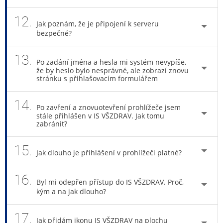
12.
Jak poznám, že je připojení k serveru
bezpečné?
13.
Po zadání jména a hesla mi systém nevypíše,
že by heslo bylo nesprávné, ale zobrazí znovu
stránku s přihlašovacím formulářem
14.
Po zavření a znovuotevření prohlížeče jsem
stále přihlášen v IS VŠZDRAV. Jak tomu
zabránit?
15.
Jak dlouho je přihlášení v prohlížeči platné?
16.
Byl mi odepřen přístup do IS VŠZDRAV. Proč,
kým a na jak dlouho?
17.
Jak přidám ikonu IS VŠZDRAV na plochu