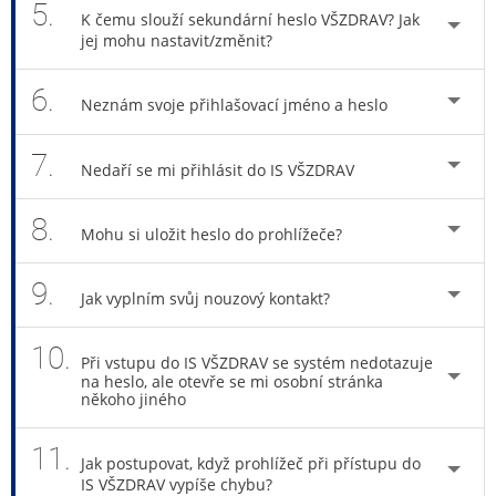
5.
K čemu slouží sekundární heslo VŠZDRAV? Jak
jej mohu nastavit/změnit?
6.
Neznám svoje přihlašovací jméno a heslo
7.
Nedaří se mi přihlásit do IS VŠZDRAV
8.
Mohu si uložit heslo do prohlížeče?
9.
Jak vyplním svůj nouzový kontakt?
10.
Při vstupu do IS VŠZDRAV se systém nedotazuje
na heslo, ale otevře se mi osobní stránka
někoho jiného
11.
Jak postupovat, když prohlížeč při přístupu do
IS VŠZDRAV vypíše chybu?