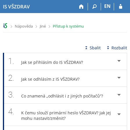
P
P
P
P
EN
IS VŠZDRAV
ř
ř
ř
ř
e
e
e
e
s
s
s
s
>
>
>
Nápověda
Jiné
Přístup k systému
k
k
k
k
o
o
o
o
č
č
č
č
i
i
i
i
Sbalit
Rozbalit
t
t
t
t
n
n
n
n
1.
Jak se přihlásím do IS VŠZDRAV?
a
a
a
a
h
h
o
p
2.
o
l
b
a
Jak se odhlásím z IS VŠZDRAV?
r
a
s
t
n
v
a
i
3.
í
i
h
č
Co znamená „odhlásit i z jiných počítačů“?
l
č
k
i
k
u
4.
š
u
K čemu slouží primární heslo VŠZDRAV? Jak jej
mohu nastavit/změnit?
t
u