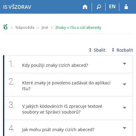
P
P
P
P
EN
IS VŠZDRAV
ř
ř
ř
ř
e
e
e
e
s
s
s
s
>
>
>
Nápověda
Jiné
Znaky v ISu a cizí abecedy
k
k
k
k
o
o
o
o
č
č
č
č
i
i
i
i
Sbalit
Rozbalit
t
t
t
t
n
n
n
n
1.
Kdy použiji znaky cizích abeced?
a
a
a
a
h
h
o
p
2.
o
l
b
a
Které znaky je povoleno zadávat do aplikací
r
a
s
t
ISu?
n
v
a
i
í
i
h
č
3.
l
č
k
V jakých kódováních IS zpracuje textové
i
k
u
soubory ve Správci souborů?
š
u
t
4.
Jak mohu psát znaky cizích abeced?
u