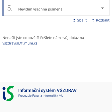
5.
Nevidím všechna písmena!
Sbalit
Rozbalit
Nenašli jste odpověď? Pošlete nám svůj dotaz na
vszdravis@fi.muni.cz
.
I
Informační systém VŠZDRAV
S
Provozuje
Fakulta informatiky MU
V
Š
Z