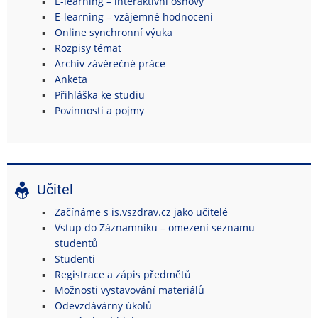
E-learning – interaktivní osnovy
E-learning – vzájemné hodnocení
Online synchronní výuka
Rozpisy témat
Archiv závěrečné práce
Anketa
Přihláška ke studiu
Povinnosti a pojmy
Učitel
Začínáme s is.vszdrav.cz jako učitelé
Vstup do Záznamníku – omezení seznamu
studentů
Studenti
Registrace a zápis předmětů
Možnosti vystavování materiálů
Odevzdávárny úkolů