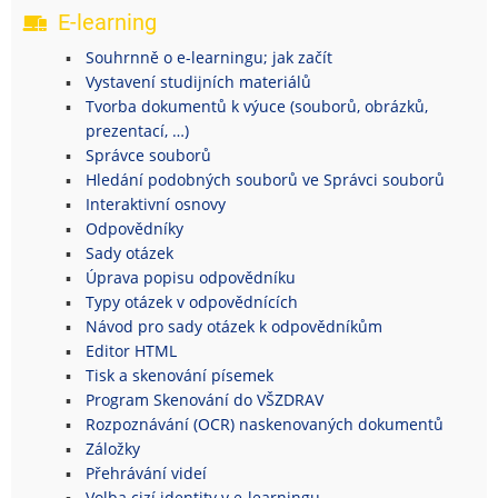
E-learning
Souhrnně o e-learningu; jak začít
Vystavení studijních materiálů
Tvorba dokumentů k výuce (souborů, obrázků,
prezentací, …)
Správce souborů
Hledání podobných souborů ve Správci souborů
Interaktivní osnovy
Odpovědníky
Sady otázek
Úprava popisu odpovědníku
Typy otázek v odpovědnících
Návod pro sady otázek k odpovědníkům
Editor HTML
Tisk a skenování písemek
Program Skenování do VŠZDRAV
Rozpoznávání (OCR) naskenovaných dokumentů
Záložky
Přehrávání videí
Volba cizí identity v e-learningu