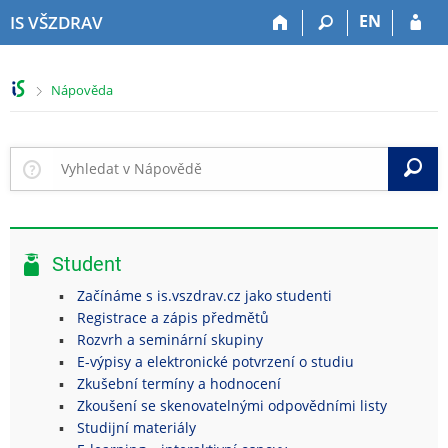
P
P
P
P
EN
IS VŠZDRAV
ř
ř
ř
ř
e
e
e
e
s
s
s
s
>
Nápověda
k
k
k
k
o
o
o
o
č
č
č
č
i
i
i
i
V
t
t
t
t
n
n
n
n
a
a
a
a
h
h
o
p
Student
o
l
b
a
r
a
s
t
Začínáme s is.vszdrav.cz jako studenti
n
v
a
i
Registrace a zápis předmětů
í
i
h
č
Rozvrh a seminární skupiny
l
č
k
E-výpisy a elektronické potvrzení o studiu
i
k
u
Zkušební termíny a hodnocení
š
u
Zkoušení se skenovatelnými odpovědními listy
t
Studijní materiály
u