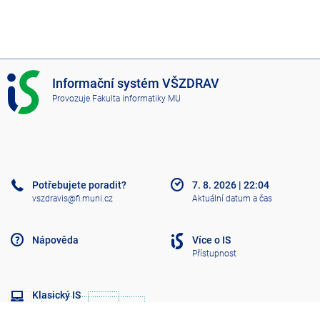
I
Informační systém VŠZDRAV
S
Provozuje
Fakulta informatiky MU
V
Š
Z
D
R
A
Potřebujete poradit?
7. 8. 2026
|
22:04
V
vszdravis@fi.muni.cz
Aktuální datum a čas
Nápověda
Více o IS
Přístupnost
Klasický IS