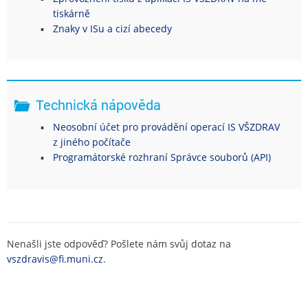
tiskárně
Znaky v ISu a cizí abecedy
Technická nápověda
Neosobní účet pro provádění operací IS VŠZDRAV
z jiného počítače
Programátorské rozhraní Správce souborů (API)
Nenašli jste odpověď? Pošlete nám svůj dotaz na
vszdravis@fi.muni.cz
.