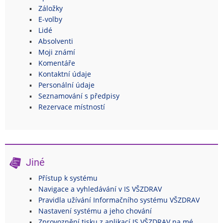
Záložky
E-volby
Lidé
Absolventi
Moji známí
Komentáře
Kontaktní údaje
Personální údaje
Seznamování s předpisy
Rezervace místností
Jiné
Přístup k systému
Navigace a vyhledávání v IS VŠZDRAV
Pravidla užívání Informačního systému VŠZDRAV
Nastavení systému a jeho chování
Zprovoznění tisku z aplikací IS VŠZDRAV na mé