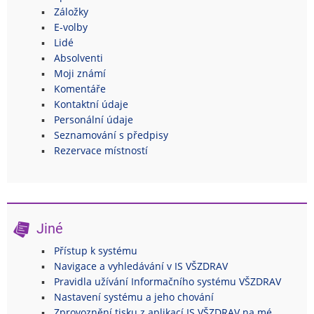
Záložky
E-volby
Lidé
Absolventi
Moji známí
Komentáře
Kontaktní údaje
Personální údaje
Seznamování s předpisy
Rezervace místností
Jiné
Přístup k systému
Navigace a vyhledávání v IS VŠZDRAV
Pravidla užívání Informačního systému VŠZDRAV
Nastavení systému a jeho chování
Zprovoznění tisku z aplikací IS VŠZDRAV na mé