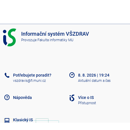
I
Informační systém VŠZDRAV
S
Provozuje
Fakulta informatiky MU
V
Š
Z
D
R
A
Potřebujete poradit?
8. 8. 2026
|
19:24
V
vszdravis@fi.muni.cz
Aktuální datum a čas
Nápověda
Více o IS
Přístupnost
Klasický IS