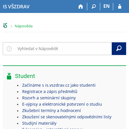
P
P
P
P
EN
IS VŠZDRAV
ř
ř
ř
ř
e
e
e
e
s
s
s
s
>
Nápověda
k
k
k
k
o
o
o
o
č
č
č
č
i
i
i
i
V
t
t
t
t
n
n
n
n
a
a
a
a
h
h
o
p
Student
o
l
b
a
r
a
s
t
Začínáme s is.vszdrav.cz jako studenti
n
v
a
i
Registrace a zápis předmětů
í
i
h
č
Rozvrh a seminární skupiny
l
č
k
E-výpisy a elektronické potvrzení o studiu
i
k
u
Zkušební termíny a hodnocení
š
u
Zkoušení se skenovatelnými odpovědními listy
t
Studijní materiály
u