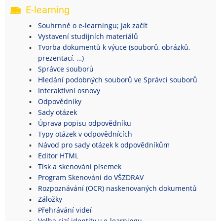
E-learning
Souhrnně o e-learningu; jak začít
Vystavení studijních materiálů
Tvorba dokumentů k výuce (souborů, obrázků,
prezentací, …)
Správce souborů
Hledání podobných souborů ve Správci souborů
Interaktivní osnovy
Odpovědníky
Sady otázek
Úprava popisu odpovědníku
Typy otázek v odpovědnících
Návod pro sady otázek k odpovědníkům
Editor HTML
Tisk a skenování písemek
Program Skenování do VŠZDRAV
Rozpoznávání (OCR) naskenovaných dokumentů
Záložky
Přehrávání videí
Volba cizí identity v e-learningu