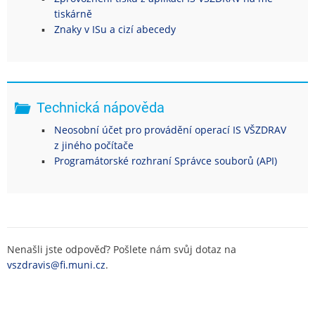
tiskárně
Znaky v ISu a cizí abecedy
Technická nápověda
Neosobní účet pro provádění operací IS VŠZDRAV
z jiného počítače
Programátorské rozhraní Správce souborů (API)
Nenašli jste odpověď? Pošlete nám svůj dotaz na
vszdravis@fi.muni.cz
.