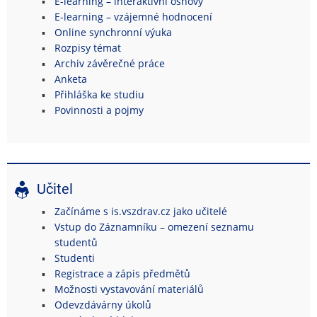
E-learning – interaktivní osnovy
E-learning – vzájemné hodnocení
Online synchronní výuka
Rozpisy témat
Archiv závěrečné práce
Anketa
Přihláška ke studiu
Povinnosti a pojmy
Učitel
Začínáme s is.vszdrav.cz jako učitelé
Vstup do Záznamníku – omezení seznamu
studentů
Studenti
Registrace a zápis předmětů
Možnosti vystavování materiálů
Odevzdávárny úkolů