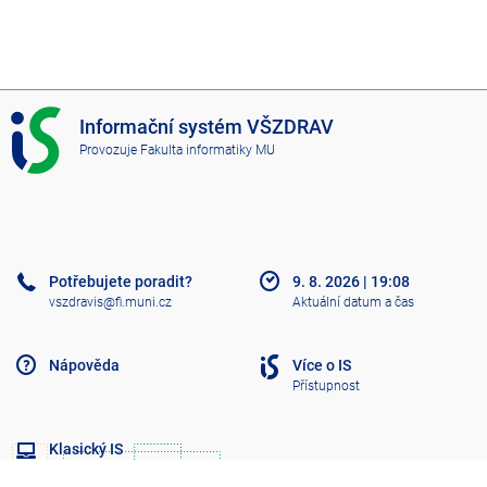
I
Informační systém VŠZDRAV
S
Provozuje
Fakulta informatiky MU
V
Š
Z
D
R
A
Potřebujete poradit?
9. 8. 2026
|
19:08
V
vszdravis@fi.muni.cz
Aktuální datum a čas
Nápověda
Více o IS
Přístupnost
Klasický IS