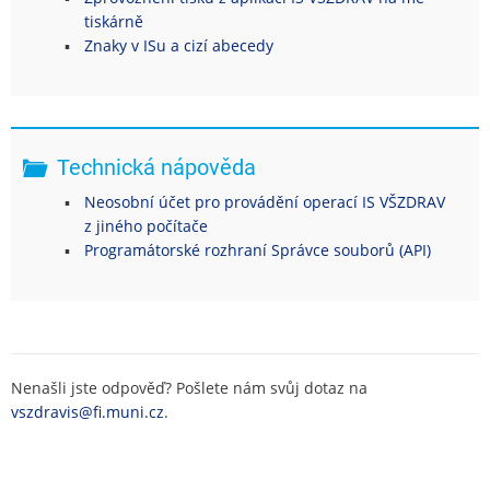
tiskárně
Znaky v ISu a cizí abecedy
Technická nápověda
Neosobní účet pro provádění operací IS VŠZDRAV
z jiného počítače
Programátorské rozhraní Správce souborů (API)
Nenašli jste odpověď? Pošlete nám svůj dotaz na
vszdravis@fi.muni.cz
.