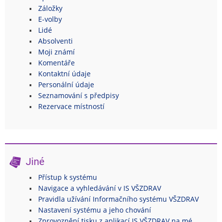
Záložky
E-volby
Lidé
Absolventi
Moji známí
Komentáře
Kontaktní údaje
Personální údaje
Seznamování s předpisy
Rezervace místností
Jiné
Přístup k systému
Navigace a vyhledávání v IS VŠZDRAV
Pravidla užívání Informačního systému VŠZDRAV
Nastavení systému a jeho chování
Zprovoznění tisku z aplikací IS VŠZDRAV na mé