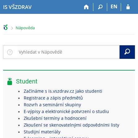
P
P
P
P
EN
IS VŠZDRAV
ř
ř
ř
ř
e
e
e
e
s
s
s
s
>
Nápověda
k
k
k
k
o
o
o
o
č
č
č
č
i
i
i
i
V
t
t
t
t
n
n
n
n
a
a
a
a
h
h
o
p
Student
o
l
b
a
r
a
s
t
Začínáme s is.vszdrav.cz jako studenti
n
v
a
i
Registrace a zápis předmětů
í
i
h
č
Rozvrh a seminární skupiny
l
č
k
E-výpisy a elektronické potvrzení o studiu
i
k
u
Zkušební termíny a hodnocení
š
u
Zkoušení se skenovatelnými odpovědními listy
t
Studijní materiály
u