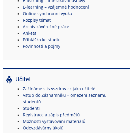
E-learning – interaktivní osnovy
E-learning – vzájemné hodnocení
Online synchronní výuka
Rozpisy témat
Archiv závěrečné práce
Anketa
Přihláška ke studiu
Povinnosti a pojmy
Učitel
Začínáme s is.vszdrav.cz jako učitelé
Vstup do Záznamníku – omezení seznamu
studentů
Studenti
Registrace a zápis předmětů
Možnosti vystavování materiálů
Odevzdávárny úkolů