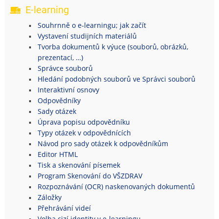
E-learning
Souhrnně o e-learningu; jak začít
Vystavení studijních materiálů
Tvorba dokumentů k výuce (souborů, obrázků,
prezentací, …)
Správce souborů
Hledání podobných souborů ve Správci souborů
Interaktivní osnovy
Odpovědníky
Sady otázek
Úprava popisu odpovědníku
Typy otázek v odpovědnících
Návod pro sady otázek k odpovědníkům
Editor HTML
Tisk a skenování písemek
Program Skenování do VŠZDRAV
Rozpoznávání (OCR) naskenovaných dokumentů
Záložky
Přehrávání videí
Volba cizí identity v e-learningu