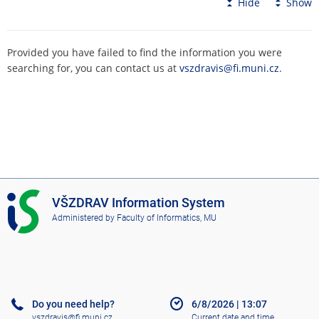
Hide
Show
Provided you have failed to find the information you were
searching for, you can contact us at
vszdravis@fi.muni.cz
.
I
VŠZDRAV Information System
S
Administered by
Faculty of Informatics, MU
V
Š
Z
D
R
A
Do you need help?
6/8/2026
|
13:07
V
vszdravis@fi.muni.cz
Current date and time