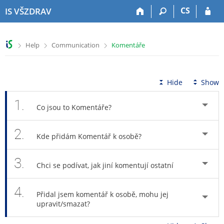
S
S
S
S
CS
IS VŠZDRAV
k
k
k
k
i
i
i
i
p
p
p
p
>
>
>
Help
Communication
Komentáře
t
t
t
t
o
o
o
o
t
h
c
f
o
e
o
o
Hide
Show
p
a
n
o
b
d
t
t
1.
Co jsou to Komentáře?
a
e
e
e
r
r
n
r
2.
t
Kde přidám Komentář k osobě?
3.
Chci se podívat, jak jiní komentují ostatní
4.
Přidal jsem komentář k osobě, mohu jej
upravit/smazat?