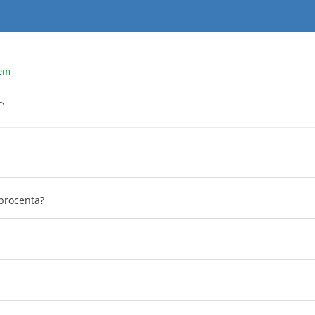
tem
m
procenta?