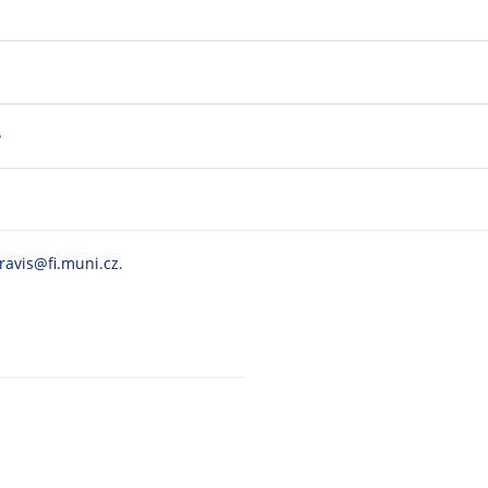
?
ravis@fi.muni.cz
.