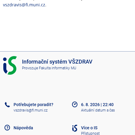
vszdravis@fi.muni.cz
.
I
Informační systém VŠZDRAV
S
Provozuje
Fakulta informatiky MU
V
Š
Z
D
R
A
Potřebujete poradit?
6. 8. 2026
|
22:40
V
vszdravis@fi.muni.cz
Aktuální datum a čas
Nápověda
Více o IS
Přístupnost