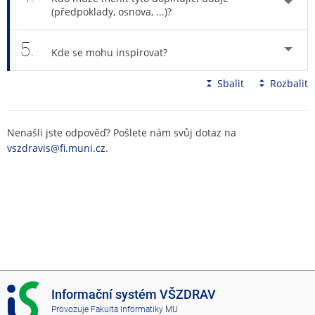
(předpoklady, osnova, ...)?
5.
Kde se mohu inspirovat?
Sbalit
Rozbalit
Nenašli jste odpověď? Pošlete nám svůj dotaz na
vszdravis@fi.muni.cz
.
I
Informační systém VŠZDRAV
S
Provozuje
Fakulta informatiky MU