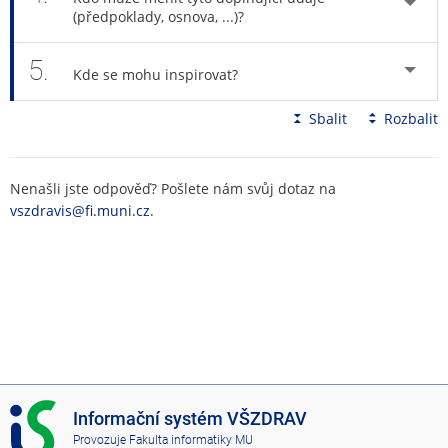
(předpoklady, osnova, ...)?
5.
Kde se mohu inspirovat?
Sbalit
Rozbalit
Nenašli jste odpověď? Pošlete nám svůj dotaz na
vszdravis@fi.muni.cz
.
I
Informační systém VŠZDRAV
S
Provozuje
Fakulta informatiky MU