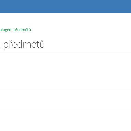
talogem předmětů
m předmětů