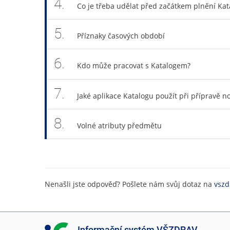
4.
Co je třeba udělat před začátkem plnění Kat
5.
Příznaky časových období
6.
Kdo může pracovat s Katalogem?
7.
Jaké aplikace Katalogu použít při přípravě n
8.
Volné atributy předmětu
Nenašli jste odpověď? Pošlete nám svůj dotaz na
vszd
I
Informační systém VŠZDRAV