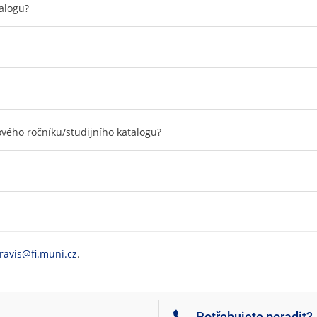
alogu?
ového ročníku/studijního katalogu?
ravis@fi.muni.cz
.
Potřebujete poradit?