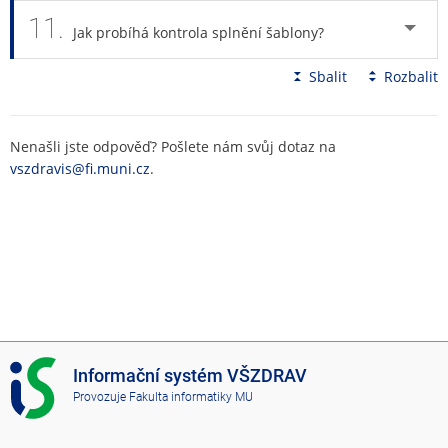
11.
Jak probíhá kontrola splnění šablony?
Sbalit
Rozbalit
Nenašli jste odpověď? Pošlete nám svůj dotaz na
vszdravis@fi.muni.cz
.
I
Informační systém VŠZDRAV
S
Provozuje
Fakulta informatiky MU
V
Š