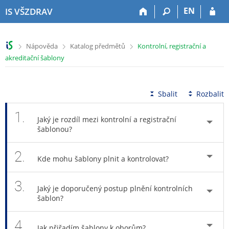
P
P
P
P
EN
IS VŠZDRAV
ř
ř
ř
ř
e
e
e
e
s
s
s
s
>
>
>
Nápověda
Katalog předmětů
Kontrolní, registrační a
k
k
k
k
akreditační šablony
o
o
o
o
č
č
č
č
i
i
i
i
t
t
t
t
Sbalit
Rozbalit
n
n
n
n
a
a
a
a
1.
Jaký je rozdíl mezi kontrolní a registrační
h
h
o
p
šablonou?
o
l
b
a
r
a
s
t
2.
n
v
a
i
Kde mohu šablony plnit a kontrolovat?
í
i
h
č
l
č
k
3.
i
k
u
Jaký je doporučený postup plnění kontrolních
šablon?
š
u
t
u
4.
Jak přiřadím šablony k oborům?