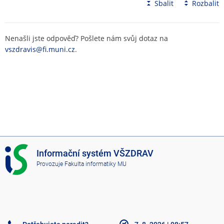
Sbalit
Rozbalit
Nenašli jste odpověď? Pošlete nám svůj dotaz na
vszdravis@fi.muni.cz
.
I
Informační systém VŠZDRAV
S
Provozuje
Fakulta informatiky MU
V
Š
Z
D
R
A