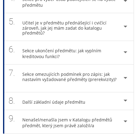
předmětu
5.
Učitel je v předmětu přednášející i cvičící
zároveň, jak jej mám zadat do katalogu
předmětů?
6.
Sekce ukončení předmětu: jak vyplním
kreditovou funkci?
7.
Sekce omezujících podmínek pro zápis: jak
nastavím vyžadované předměty (prerekvizity)?
8.
Další základní údaje předmětu
9.
Nenašel/nenašla jsem v Katalogu předmětů
předmět, který jsem právě založil/a