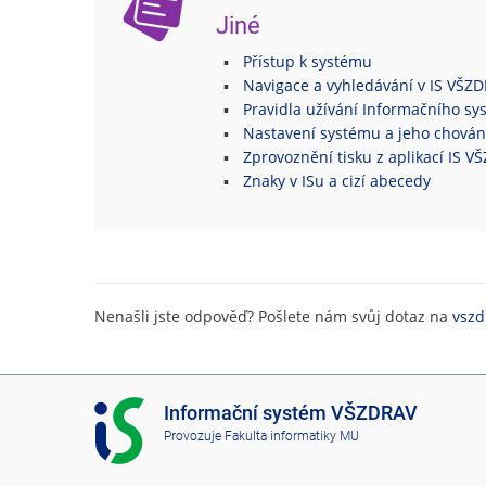
Jiné
Přístup k systému
Navigace a vyhledávání v IS VŠZ
Pravidla užívání Informačního s
Nastavení systému a jeho chován
Zprovoznění tisku z aplikací IS 
Znaky v ISu a cizí abecedy
Nenašli jste odpověď? Pošlete nám svůj dotaz na
vszd
I
Informační systém VŠZDRAV
S
Provozuje
Fakulta informatiky MU
V
Š