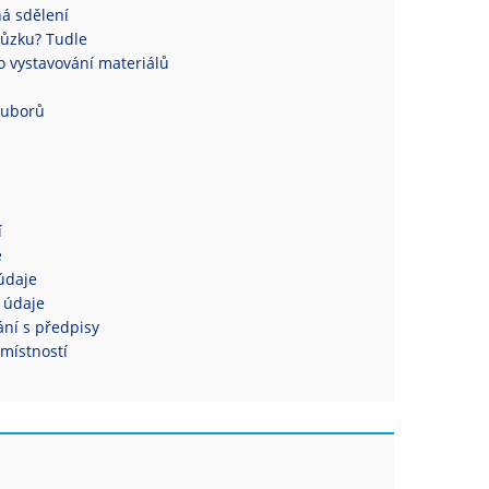
á sdělení
ůzku? Tudle
 vystavování materiálů
ouborů
í
e
údaje
 údaje
ní s předpisy
místností