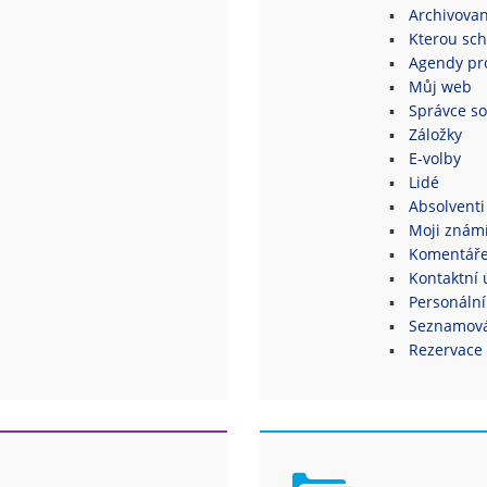
Archivovan
Kterou sch
Agendy pro
Můj web
Správce s
Záložky
E-volby
Lidé
Absolventi
Moji znám
Komentář
Kontaktní 
Personální
Seznamová
Rezervace 