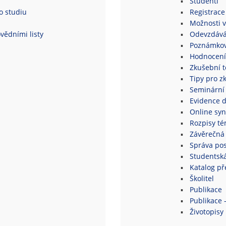
Studenti
o studiu
Registrace
Možnosti v
vědními listy
Odevzdává
Poznámkov
Hodnocení
Zkušební 
Tipy pro z
Seminární
Evidence 
Online syn
Rozpisy té
Závěrečná 
Správa po
Studentsk
Katalog p
Školitel
Publikace
Publikace 
Životopisy