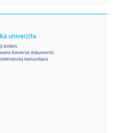
ká univerzita
ký podpis
ovaná konverze dokumentů
elektronická komunikace