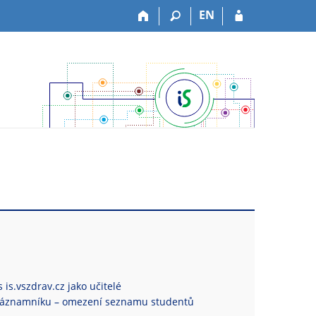
EN
 is.vszdrav.cz jako učitelé
Záznamníku – omezení seznamu studentů