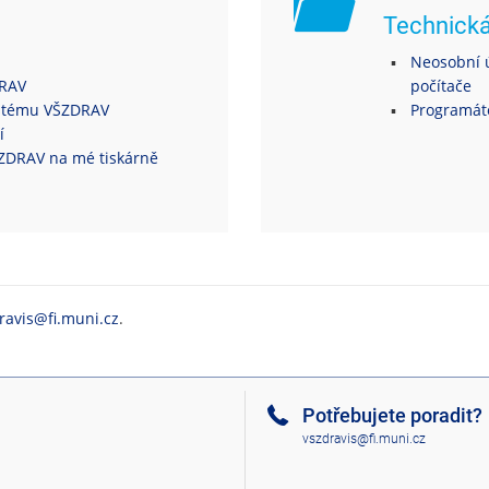
Technick
Neosobní ú
DRAV
počítače
ystému VŠZDRAV
Programáto
í
VŠZDRAV na mé tiskárně
ravis@fi.muni.cz
.
Potřebujete poradit?
vszdravis@fi.muni.cz