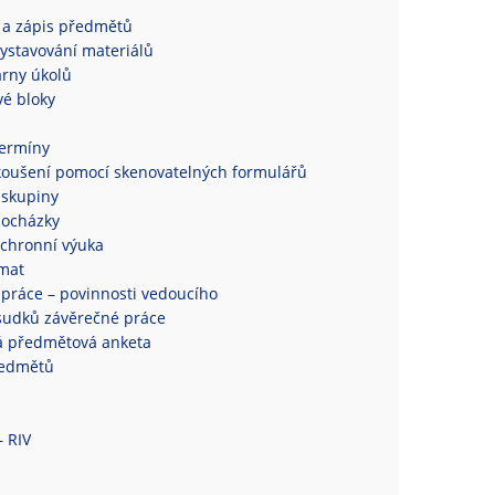
 a zápis předmětů
ystavování materiálů
rny úkolů
é bloky
termíny
koušení pomocí skenovatelných formulářů
 skupiny
docházky
chronní výuka
mat
práce – povinnosti vedoucího
sudků závěrečné práce
á předmětová anketa
ředmětů
– RIV