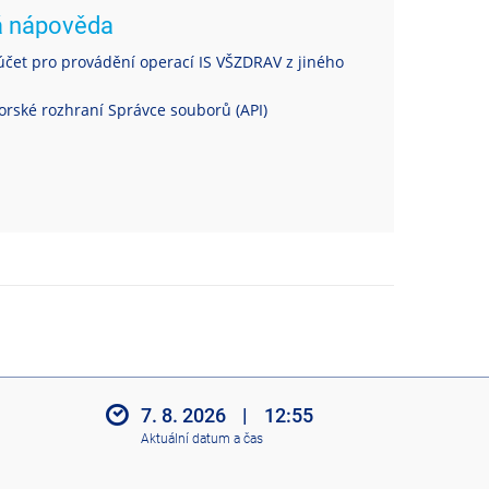
á nápověda
čet pro provádění operací IS VŠZDRAV z jiného
rské rozhraní Správce souborů (API)
7. 8. 2026
|
12:55
Aktuální datum a čas