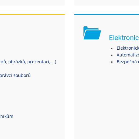
Elektronic
Elektronic
Automatiz
ů, obrázků, prezentací, …)
Bezpečná 
právci souborů
dníkům