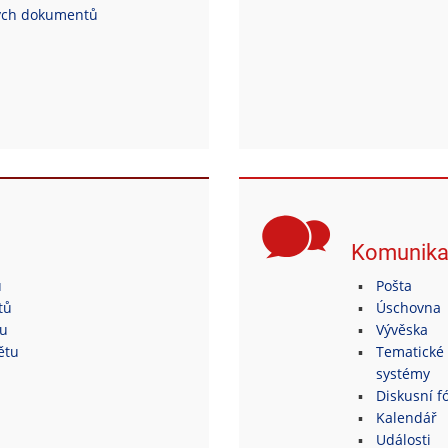
ých dokumentů
Komunik
ů
Pošta
tů
Úschovna
tu
Vývěska
ětu
Tematické 
systémy
Diskusní fó
Kalendář
Události