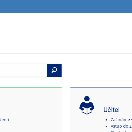
Vyhledat
Učitel
denti
Začínáme s
Vstup do 