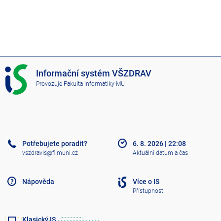
I
Informační systém VŠZDRAV
S
Provozuje
Fakulta informatiky MU
V
Š
Z
D
R
A
Potřebujete poradit?
6. 8. 2026
|
22:08
V
vszdravis@fi.muni.cz
Aktuální datum a čas
Nápověda
Více o IS
Přístupnost
Klasický IS