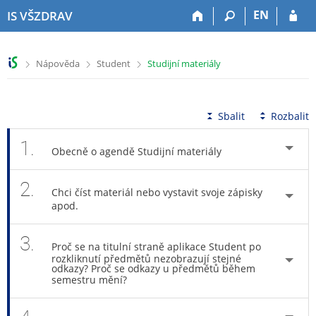
P
P
P
P
EN
IS VŠZDRAV
ř
ř
ř
ř
e
e
e
e
s
s
s
s
>
>
>
Nápověda
Student
Studijní materiály
k
k
k
k
o
o
o
o
č
č
č
č
i
i
i
i
Sbalit
Rozbalit
t
t
t
t
n
n
n
n
1.
Obecně o agendě Studijní materiály
a
a
a
a
h
h
o
p
2.
o
l
b
a
Chci číst materiál nebo vystavit svoje zápisky
r
a
s
t
apod.
n
v
a
i
í
i
h
č
3.
l
č
k
Proč se na titulní straně aplikace Student po
rozkliknutí předmětů nezobrazují stejné
i
k
u
odkazy? Proč se odkazy u předmětů během
š
u
semestru mění?
t
u