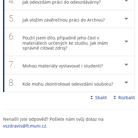
4.
Jak odevzdám práci do odevzdávárny?
5.
Jak vložím závěrečnou práci do Archivu?
6.
Použil jsem dílo, případně jeho část v
materiálech určených ke studiu. Jak mám
správně citovat zdroj?
7.
Mohou materiály vystavovat i studenti?
8.
Kde mohu zkontrolovat odevzdání souboru?
Sbalit
Rozbalit
Nenašli jste odpověď? Pošlete nám svůj dotaz na
vszdravis@fi.muni.cz
.