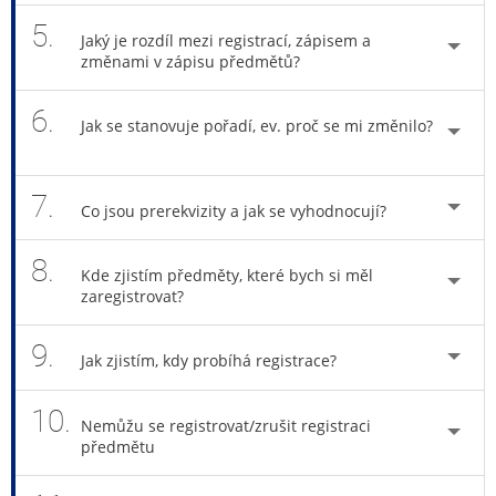
5.
Jaký je rozdíl mezi registrací, zápisem a
změnami v zápisu předmětů?
6.
Jak se stanovuje pořadí, ev. proč se mi změnilo?
7.
Co jsou prerekvizity a jak se vyhodnocují?
8.
Kde zjistím předměty, které bych si měl
zaregistrovat?
9.
Jak zjistím, kdy probíhá registrace?
10.
Nemůžu se registrovat/zrušit registraci
předmětu