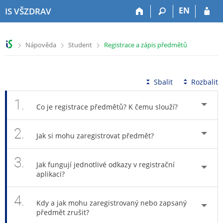
P
P
P
P
EN
IS VŠZDRAV
ř
ř
ř
ř
e
e
e
e
s
s
s
s
>
>
>
Nápověda
Student
Registrace a zápis předmětů
k
k
k
k
o
o
o
o
č
č
č
č
i
i
i
i
Sbalit
Rozbalit
t
t
t
t
n
n
n
n
1.
Co je registrace předmětů? K čemu slouží?
a
a
a
a
h
h
o
p
2.
o
l
b
a
Jak si mohu zaregistrovat předmět?
r
a
s
t
n
v
a
i
3.
í
i
h
č
Jak fungují jednotlivé odkazy v registrační
l
č
k
aplikaci?
i
k
u
š
u
4.
Kdy a jak mohu zaregistrovaný nebo zapsaný
t
předmět zrušit?
u