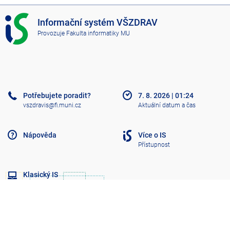
I
Informační systém VŠZDRAV
S
Provozuje
Fakulta informatiky MU
V
Š
Z
D
R
A
Potřebujete poradit?
7. 8. 2026
|
01:24
V
vszdravis@fi.muni.cz
Aktuální datum a čas
Nápověda
Více o IS
Přístupnost
Klasický IS
Nahoru