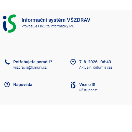
I
Informační systém VŠZDRAV
S
Provozuje
Fakulta informatiky MU
V
Š
Z
D
R
A
Potřebujete poradit?
7. 8. 2026
|
06:43
V
vszdravis@fi.muni.cz
Aktuální datum a čas
Nápověda
Více o IS
Přístupnost
Klasický IS