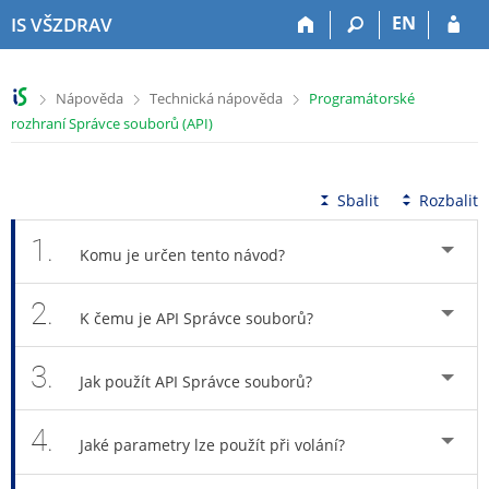
P
P
P
P
EN
IS VŠZDRAV
ř
ř
ř
ř
e
e
e
e
s
s
s
s
>
>
>
Nápověda
Technická nápověda
Programátorské
k
k
k
k
rozhraní Správce souborů (API)
o
o
o
o
č
č
č
č
i
i
i
i
t
t
t
t
Sbalit
Rozbalit
n
n
n
n
a
a
a
a
1.
Komu je určen tento návod?
h
h
o
p
o
l
b
a
2.
r
a
s
t
K čemu je API Správce souborů?
n
v
a
i
í
i
h
č
3.
l
č
k
Jak použít API Správce souborů?
i
k
u
š
u
4.
Jaké parametry lze použít při volání?
t
u