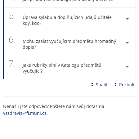
5.
Úprava sylabu a doplňujících údajů učitele –
kdy, kdo?
6.
Mohu zaslat vyučujícím předmětu hromadný
dopis?
7.
Jaké rubriky plní v Katalogu předmětů
vyučující?
Sbalit
Rozbalit
Nenašli jste odpověď? Pošlete nám svůj dotaz na
vszdravis@fi.muni.cz
.