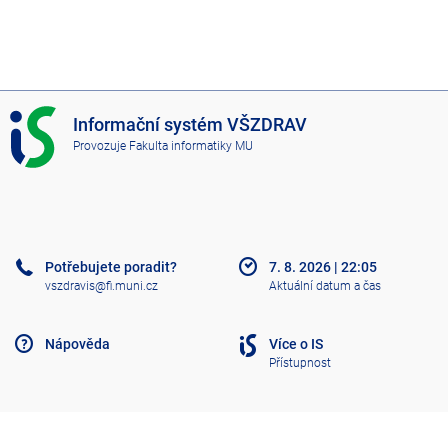
I
Informační systém VŠZDRAV
S
Provozuje
Fakulta informatiky MU
V
Š
Z
D
R
A
Potřebujete poradit?
7. 8. 2026
|
22:05
V
vszdravis@fi.muni.cz
Aktuální datum a čas
Nápověda
Více o IS
Přístupnost
Klasický IS