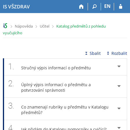
P
P
P
P
EN
IS VŠZDRAV
ř
ř
ř
ř
e
e
e
e
s
s
s
s
>
>
>
Nápověda
Učitel
Katalog předmětů z pohledu
k
k
k
k
vyučujícího
o
o
o
o
č
č
č
č
i
i
i
i
t
t
t
t
Sbalit
Rozbalit
n
n
n
n
a
a
a
a
1.
Stručný výpis informací o předmětu
h
h
o
p
o
l
b
a
2.
r
a
s
t
Úplný výpis informací o předmětu a
n
v
a
i
potvrzování správnosti
í
i
h
č
l
č
k
3.
i
k
u
Co znamenají rubriky u předmětu v Katalogu
předmětů?
š
u
t
u
4.
Jak přidám do Katalogu pomocníky a cvičící?