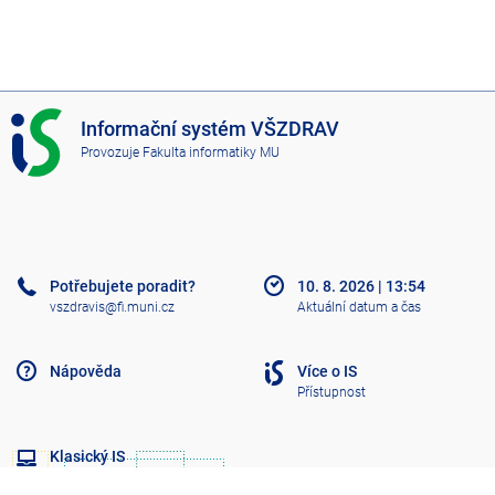
I
Informační systém VŠZDRAV
S
Provozuje
Fakulta informatiky MU
V
Š
Z
D
R
A
Potřebujete poradit?
10. 8. 2026
|
13:54
V
vszdravis@fi.muni.cz
Aktuální datum a čas
Nápověda
Více o IS
Přístupnost
Klasický IS