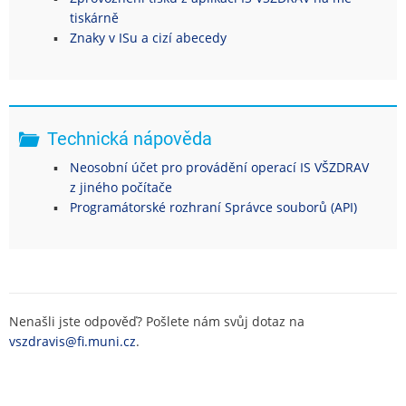
tiskárně
Znaky v ISu a cizí abecedy
Technická nápověda
Neosobní účet pro provádění operací IS VŠZDRAV
z jiného počítače
Programátorské rozhraní Správce souborů (API)
Nenašli jste odpověď? Pošlete nám svůj dotaz na
vszdravis@fi.muni.cz
.