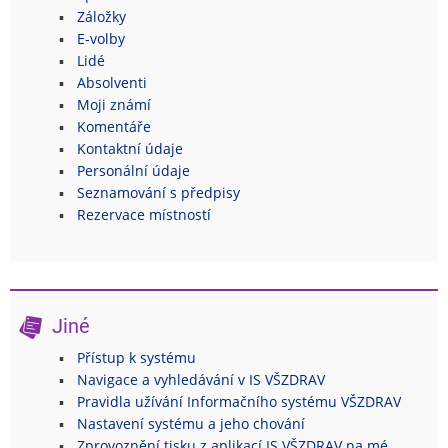
Záložky
E-volby
Lidé
Absolventi
Moji známí
Komentáře
Kontaktní údaje
Personální údaje
Seznamování s předpisy
Rezervace místností
Jiné
Přístup k systému
Navigace a vyhledávání v IS VŠZDRAV
Pravidla užívání Informačního systému VŠZDRAV
Nastavení systému a jeho chování
Zprovoznění tisku z aplikací IS VŠZDRAV na mé