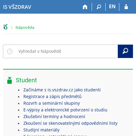
P
P
P
P
EN
IS VŠZDRAV
ř
ř
ř
ř
e
e
e
e
s
s
s
s
>
Nápověda
k
k
k
k
o
o
o
o
č
č
č
č
i
i
i
i
V
t
t
t
t
n
n
n
n
a
a
a
a
h
h
o
p
Student
o
l
b
a
r
a
s
t
Začínáme s is.vszdrav.cz jako studenti
n
v
a
i
Registrace a zápis předmětů
í
i
h
č
Rozvrh a seminární skupiny
l
č
k
E-výpisy a elektronické potvrzení o studiu
i
k
u
Zkušební termíny a hodnocení
š
u
Zkoušení se skenovatelnými odpovědními listy
t
Studijní materiály
u