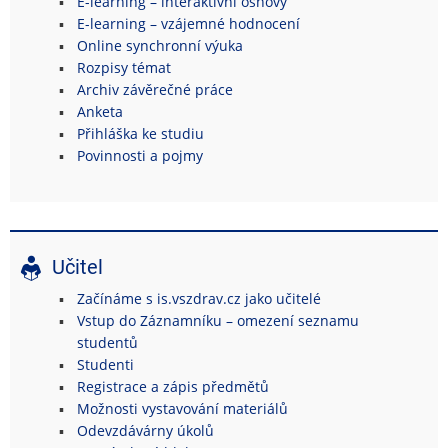
E-learning – interaktivní osnovy
E-learning – vzájemné hodnocení
Online synchronní výuka
Rozpisy témat
Archiv závěrečné práce
Anketa
Přihláška ke studiu
Povinnosti a pojmy
Učitel
Začínáme s is.vszdrav.cz jako učitelé
Vstup do Záznamníku – omezení seznamu
studentů
Studenti
Registrace a zápis předmětů
Možnosti vystavování materiálů
Odevzdávárny úkolů