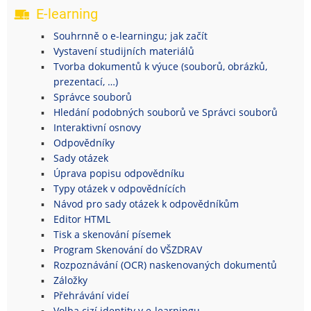
E-learning
Souhrnně o e-learningu; jak začít
Vystavení studijních materiálů
Tvorba dokumentů k výuce (souborů, obrázků,
prezentací, …)
Správce souborů
Hledání podobných souborů ve Správci souborů
Interaktivní osnovy
Odpovědníky
Sady otázek
Úprava popisu odpovědníku
Typy otázek v odpovědnících
Návod pro sady otázek k odpovědníkům
Editor HTML
Tisk a skenování písemek
Program Skenování do VŠZDRAV
Rozpoznávání (OCR) naskenovaných dokumentů
Záložky
Přehrávání videí
Volba cizí identity v e-learningu