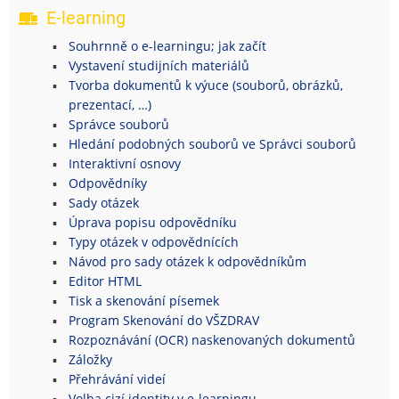
E-learning
Souhrnně o e-learningu; jak začít
Vystavení studijních materiálů
Tvorba dokumentů k výuce (souborů, obrázků,
prezentací, …)
Správce souborů
Hledání podobných souborů ve Správci souborů
Interaktivní osnovy
Odpovědníky
Sady otázek
Úprava popisu odpovědníku
Typy otázek v odpovědnících
Návod pro sady otázek k odpovědníkům
Editor HTML
Tisk a skenování písemek
Program Skenování do VŠZDRAV
Rozpoznávání (OCR) naskenovaných dokumentů
Záložky
Přehrávání videí
Volba cizí identity v e-learningu