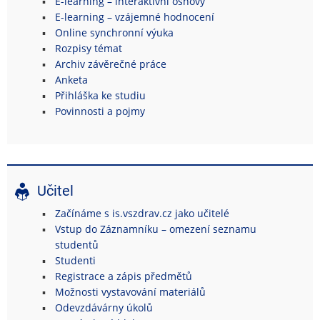
E-learning – interaktivní osnovy
E-learning – vzájemné hodnocení
Online synchronní výuka
Rozpisy témat
Archiv závěrečné práce
Anketa
Přihláška ke studiu
Povinnosti a pojmy
Učitel
Začínáme s is.vszdrav.cz jako učitelé
Vstup do Záznamníku – omezení seznamu
studentů
Studenti
Registrace a zápis předmětů
Možnosti vystavování materiálů
Odevzdávárny úkolů