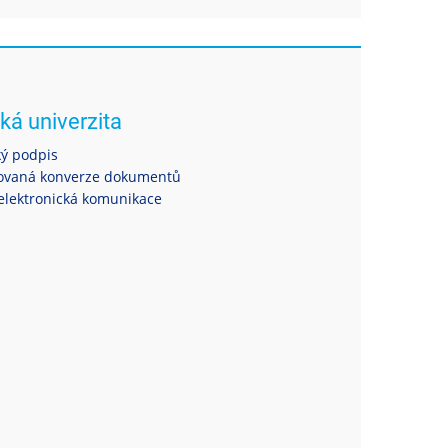
ká univerzita
ký podpis
ovaná konverze dokumentů
elektronická komunikace