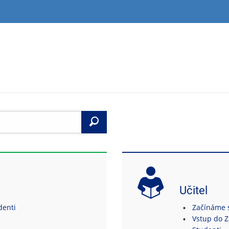
Vyhledat
Učitel
denti
Začínáme s
Vstup do 