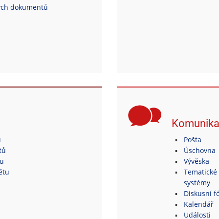
ých dokumentů
Komunik
ů
Pošta
tů
Úschovna
tu
Vývěska
ětu
Tematické 
systémy
Diskusní fó
Kalendář
Události