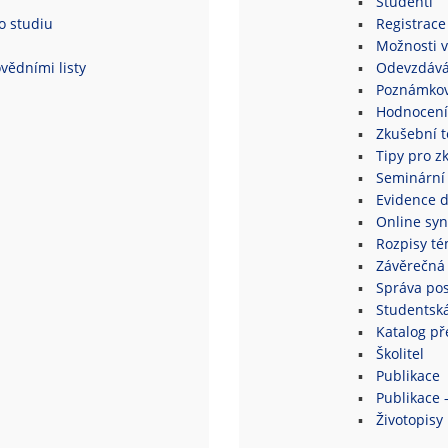
Studenti
o studiu
Registrace
Možnosti v
vědními listy
Odevzdává
Poznámkov
Hodnocení
Zkušební 
Tipy pro z
Seminární
Evidence 
Online syn
Rozpisy té
Závěrečná 
Správa po
Studentsk
Katalog p
Školitel
Publikace
Publikace 
Životopisy