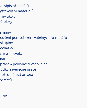
 a zápis předmětů
ystavování materiálů
rny úkolů
é bloky
termíny
koušení pomocí skenovatelných formulářů
 skupiny
docházky
chronní výuka
mat
práce – povinnosti vedoucího
sudků závěrečné práce
á předmětová anketa
ředmětů
– RIV