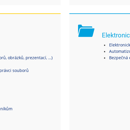
Elektronic
Elektronic
Automatiz
ů, obrázků, prezentací, …)
Bezpečná 
právci souborů
dníkům