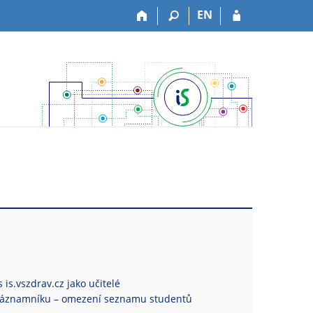
EN
 is.vszdrav.cz jako učitelé
Záznamníku – omezení seznamu studentů