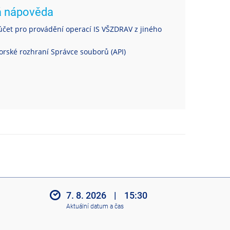
á nápověda
čet pro provádění operací IS VŠZDRAV z jiného
rské rozhraní Správce souborů (API)
7. 8. 2026
|
15:30
Aktuální datum a čas