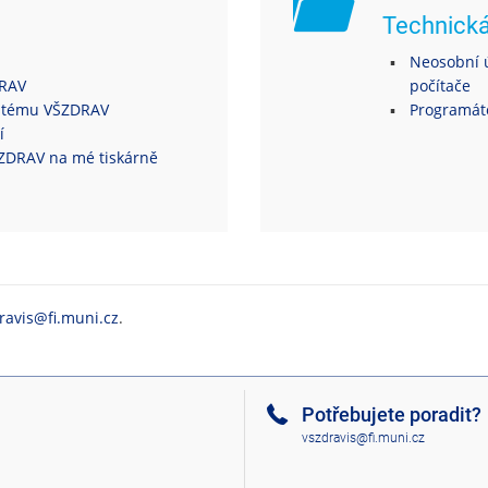
Technick
Neosobní ú
DRAV
počítače
ystému VŠZDRAV
Programáto
í
VŠZDRAV na mé tiskárně
ravis@fi.muni.cz
.
Potřebujete poradit?
vszdravis@fi.muni.cz