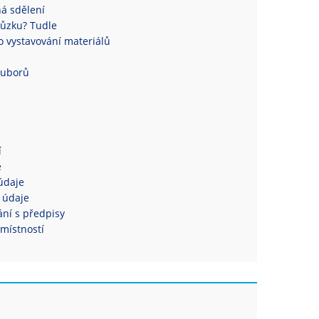
á sdělení
ůzku? Tudle
 vystavování materiálů
ouborů
í
e
údaje
 údaje
ní s předpisy
místností