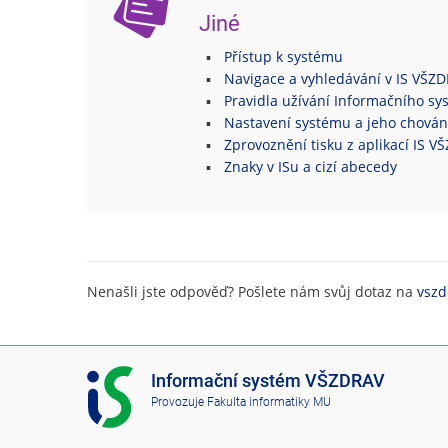
Jiné
Přístup k systému
Navigace a vyhledávání v IS VŠZ
Pravidla užívání Informačního s
Nastavení systému a jeho chován
Zprovoznění tisku z aplikací IS 
Znaky v ISu a cizí abecedy
Nenašli jste odpověď? Pošlete nám svůj dotaz na
vszd
I
Informační systém VŠZDRAV
S
Provozuje
Fakulta informatiky MU
V
Š