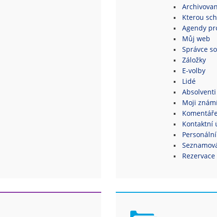
Archivovan
Kterou sch
Agendy pro
Můj web
Správce s
Záložky
E-volby
Lidé
Absolventi
Moji znám
Komentář
Kontaktní 
Personální
Seznamová
Rezervace 