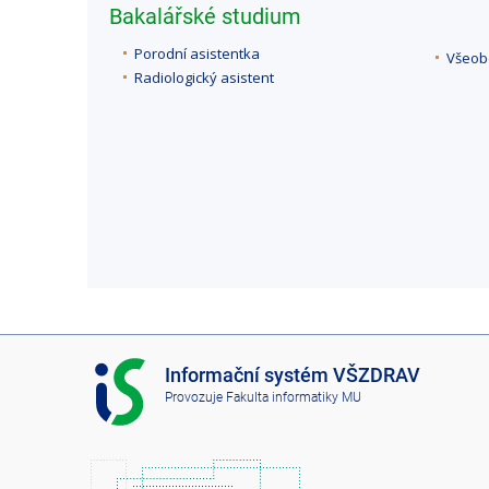
Bakalářské studium
Porodní asistentka
Všeob
Radiologický asistent
I
Informační systém VŠZDRAV
S
Provozuje
Fakulta informatiky MU
V
Š
Z
D