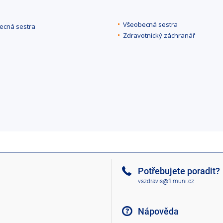
Všeobecná sestra
ecná sestra
Zdravotnický záchranář
Potřebujete poradit?
vszdravis@fi.muni.cz
Nápověda