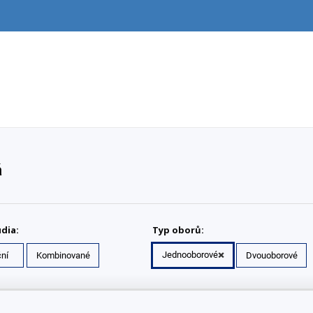
á
dia:
Typ oborů:
Jednooborové
ní
Kombinované
Dvouoborové