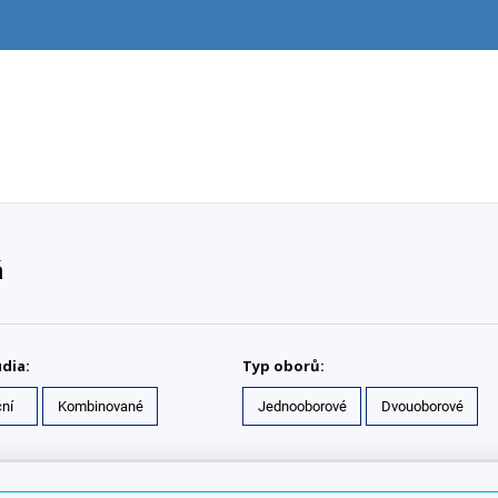
á
dia:
Typ oborů:
ní
Kombinované
Jednooborové
Dvouoborové