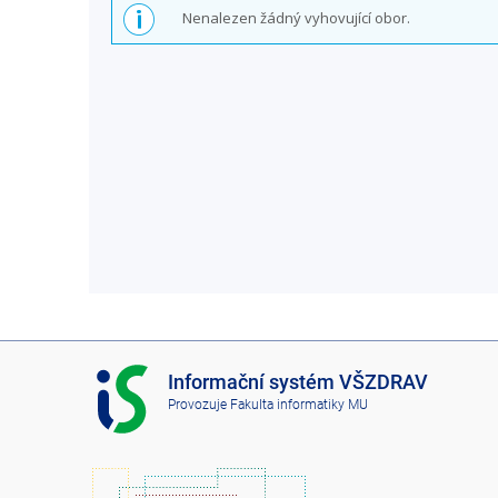
Nenalezen žádný vyhovující obor.
I
Informační systém VŠZDRAV
S
Provozuje
Fakulta informatiky MU
V
Š
Z
D